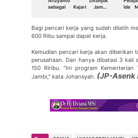
Arizyanto Ditunjuk
Pelaj
sebagai Kajari Jambi,
Ide M
Kembali Mengabdi di
AHM B
Tanah Kelahiran
Bagi pencari kerja yang sudah dilatih m
600 Ribu sampai dapat kerja.
Kemudian pencari kerja akan diberikan t
perusahaan. Dan hanya dibatasi 3 kali s
150 Riribu. "
Ini program Kementerian T
(JP-Asenk 
Jambi," kata Johansyah.