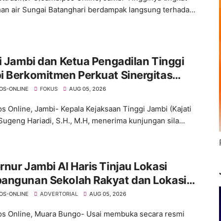
an air Sungai Batanghari berdampak langsung terhada...
i Jambi dan Ketua Pengadilan Tinggi
i Berkomitmen Perkuat Sinergitas
gakan Hukum
OS-ONLINE
FOKUS
AUG 05, 2026
s Online, Jambi- Kepala Kejaksaan Tinggi Jambi (Kajati
Sugeng Hariadi, S.H., M.H, menerima kunjungan sila...
nur Jambi Al Haris Tinjau Lokasi
angunan Sekolah Rakyat dan Lokasi
angunan BTN Bungo Green City
OS-ONLINE
ADVERTORIAL
AUG 05, 2026
s Online, Muara Bungo- Usai membuka secara resmi