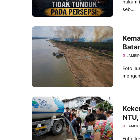
hukum (
seb...
Kema
Bata
Ancam
JAMBIP
Foto Ilu
menganc
Keke
NTU, 
Seju
JAMBIP
Foto Il