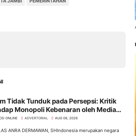
TA JAMBI
PEMERINTAHAN
NI
 Tidak Tunduk pada Persepsi: Kritik
adap Monopoli Kebenaran oleh Media
ktivis
OS-ONLINE
ADVERTORIAL
AUG 06, 2026
ELAS ANRA DERMAWAN, SHIndonesia merupakan negara