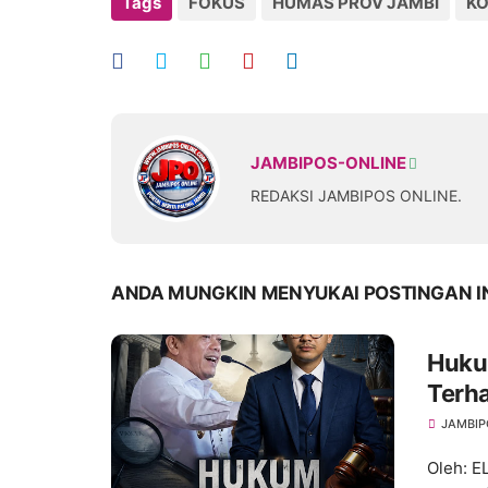
Tags
FOKUS
HUMAS PROV JAMBI
KO
JAMBIPOS-ONLINE
REDAKSI JAMBIPOS ONLINE.
ANDA MUNGKIN MENYUKAI POSTINGAN I
Hukum
Terh
dan A
JAMBIP
Oleh: 