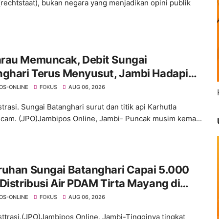
rechtstaat), bukan negara yang menjadikan opini publik
rau Memuncak, Debit Sungai
nghari Terus Menyusut, Jambi Hadapi
an Krisis Air Bersih dan Karhutla
OS-ONLINE
FOKUS
AUG 06, 2026
strasi. Sungai Batanghari surut dan titik api Karhutla
am. (JPO)Jambipos Online, Jambi- Puncak musim kema...
ruhan Sungai Batanghari Capai 5.000
Distribusi Air PDAM Tirta Mayang di
mlah Wilayah Terganggu
OS-ONLINE
FOKUS
AUG 06, 2026
usttrasi.(JPO)Jambipos Online, Jambi-Tingginya tingkat