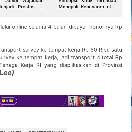
ar Jambi Wujudkan
Persepsi: Kritik Terhadap
enjadi Prestasi di
Monopoli Kebenaran oleh
est Student 2026
Media dan Aktivis
elalui online selama 4 bulan dibayar honornya Rp
ransport survey ke tempat kerja Rp 50 Ribu satu
urvey ke tempat kerja, jadi transport ditotal Rp
enaga Kerja RI yang diaplikasikan di Provinsi
Lee)