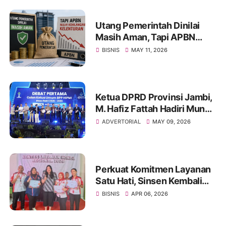
Utang Pemerintah Dinilai
Masih Aman, Tapi APBN
Mulai Kehilangan Kelenturan
BISNIS
MAY 11, 2026
Ketua DPRD Provinsi Jambi,
M. Hafiz Fattah Hadiri Munas
HIPMI ke-18, Dorong
ADVERTORIAL
MAY 09, 2026
Pengusaha Muda Jambi
Berjaya
Perkuat Komitmen Layanan
Satu Hati, Sinsen Kembali
Gelar KLHR Jambi 2026
BISNIS
APR 06, 2026