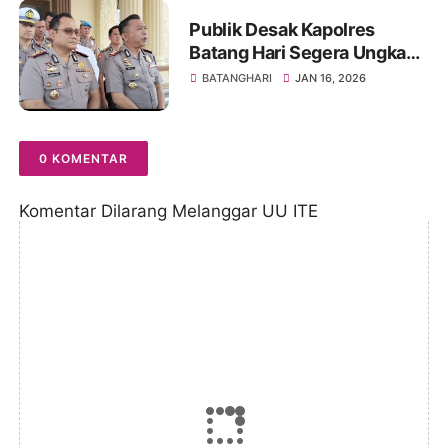
Publik Desak Kapolres
Batang Hari Segera Ungkap
Pembunuhan Pasutri
BATANGHARI
JAN 16, 2026
Erlances Pakpahan–Eva
Sibatuara di Bungku
Batanghari
0 KOMENTAR
Komentar Dilarang Melanggar UU ITE