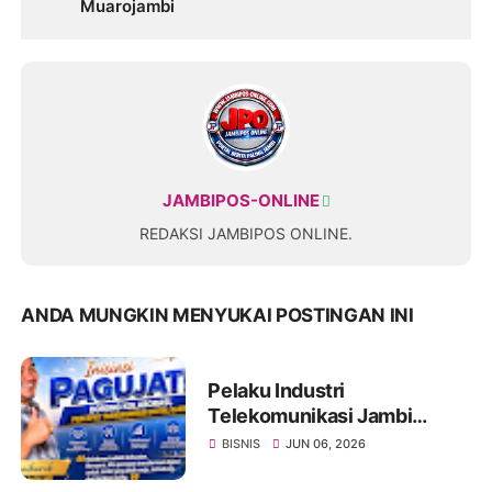
Muarojambi
JAMBIPOS-ONLINE
REDAKSI JAMBIPOS ONLINE.
ANDA MUNGKIN MENYUKAI POSTINGAN INI
Pelaku Industri
Telekomunikasi Jambi
Inisiasi PAGUJATI, Dorong
BISNIS
JUN 06, 2026
Kolaborasi Percepat
Transformasi Digital Daerah