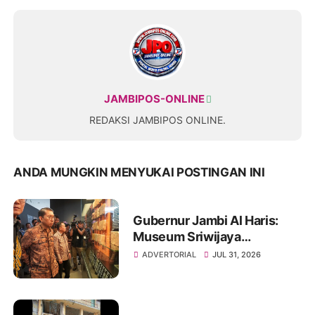
JAMBIPOS-ONLINE
REDAKSI JAMBIPOS ONLINE.
ANDA MUNGKIN MENYUKAI POSTINGAN INI
Gubernur Jambi Al Haris:
Museum Sriwijaya
Dharmakirti Rekam Jejak
ADVERTORIAL
JUL 31, 2026
Peradaban Masa Lalu
Provinsi Jambi Secara Utuh