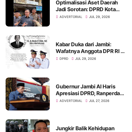
Optimalisasi Aset Daerah
Jadi Sorotan: DPRD Kota
Jambi Temukan Banyak
ADVERTORIAL
JUL 29, 2026
Aset Belum Produktif
Kabar Duka dari Jambi:
Wafatnya Anggota DPR RI H.
A. Bakri HM, Jejak
DPRD
JUL 29, 2026
Pengabdian dan Duka
Mendalam Daerah
Gubernur Jambi Al Haris
Apresiasi DPRD, Ranperda
Pertanggungjawaban APBD
ADVERTORIAL
JUL 27, 2026
2025 Disetujui Jadi Perda
Jungkir Balik Kehidupan