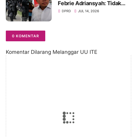
Febrie Adriansyah: Tidak
Lagi Dapat Pengamanan dari
DPRD
JUL 14, 2026
TNI dan Terancam Ditahan
0 KOMENTAR
Komentar Dilarang Melanggar UU ITE