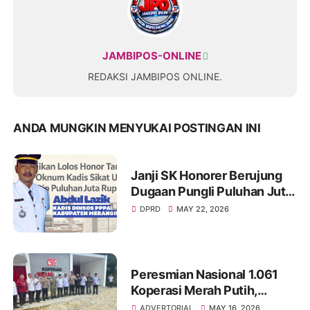
JAMBIPOS-ONLINE
REDAKSI JAMBIPOS ONLINE.
ANDA MUNGKIN MENYUKAI POSTINGAN INI
Janji SK Honorer Berujung
Dugaan Pungli Puluhan Juta,
Nama Eks Kadis Damkar
DPRD
MAY 22, 2026
Merangin Kembali Disorot
Peresmian Nasional 1.061
Koperasi Merah Putih,
Pemkab Merangin Perkuat
ADVERTORIAL
MAY 16, 2026