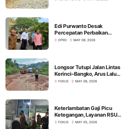
Semangat Ekonomi Gotong
Royong
Edi Purwanto Desak
Percepatan Perbaikan
Infrastruktur Jambi, Tujuh
DPRD
MAY 08, 2026
Jembatan Putus Akibat
Banjir Jadi Prioritas
Longsor Tutupi Jalan Lintas
Kerinci–Bangko, Arus Lalu
Lintas Diberlakukan Buka
FOKUS
MAY 08, 2026
Tutup
Keterlambatan Gaji Picu
Ketegangan, Layanan RSUD
Kolonel Abundjani Bangko
FOKUS
MAY 05, 2026
Terancam Terganggu