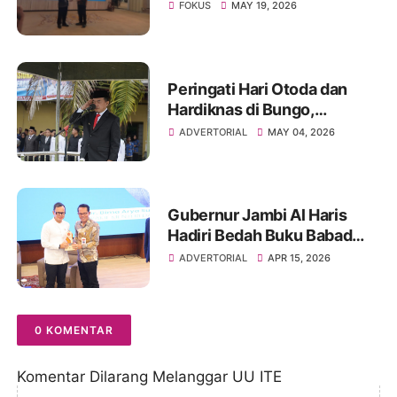
FOKUS
MAY 19, 2026
Peringati Hari Otoda dan
Hardiknas di Bungo,
Gubernur Jambi Al Haris
ADVERTORIAL
MAY 04, 2026
Dorong Pendidikan
Berkualitas dan Sinergi
Semua Pihak
Gubernur Jambi Al Haris
Hadiri Bedah Buku Babad
Alas, Karya Autobiografi-
ADVERTORIAL
APR 15, 2026
Reflektif Wamendagri Bima
Arya Sugiarto
0 KOMENTAR
Komentar Dilarang Melanggar UU ITE