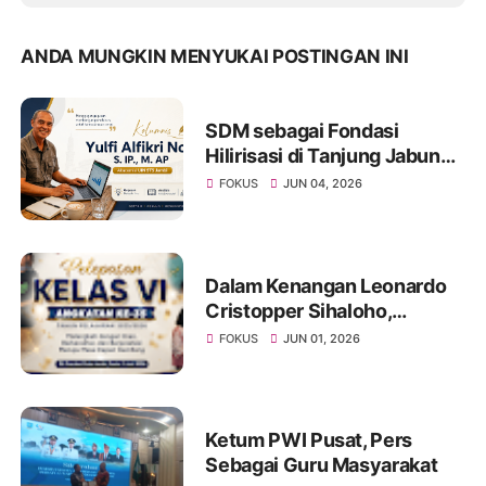
ANDA MUNGKIN MENYUKAI POSTINGAN INI
SDM sebagai Fondasi
Hilirisasi di Tanjung Jabung
Barat dan Tanjung Jabung
FOKUS
JUN 04, 2026
Timur
Dalam Kenangan Leonardo
Cristopper Sihaloho,
Sahabat yang Tetap Hadir di
FOKUS
JUN 01, 2026
Acara Pelepasan Kelas VI
Angkatan Ke 35 SD Xaverius
2 Kota Jambi
Ketum PWI Pusat, Pers
Sebagai Guru Masyarakat