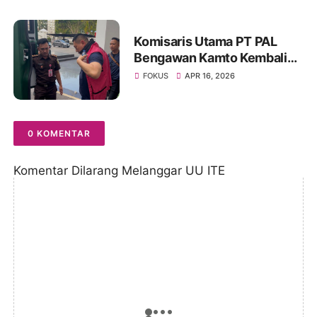
Komisaris Utama PT PAL
Bengawan Kamto Kembali
Ditahan, Status Berubah dari
FOKUS
APR 16, 2026
Tahanan Kota ke Rutan
0 KOMENTAR
Komentar Dilarang Melanggar UU ITE