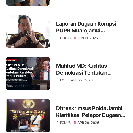
Pembangunan BTN Bungo
Green City
Laporan Dugaan Korupsi
PUPR Muarojambi
Dilimpahkan, Muncul
FOKUS
JUN 11, 2026
Perdebatan Soal Peran
Kejati dalam Menangani
Aduan Publik
Mahfud MD: Kualitas
Demokrasi Tentukan
Karakter Produk Hukum
FO
APR 22, 2026
Ditreskrimsus Polda Jambi
Klarifikasi Pelapor Dugaan
Korupsi Proyek IT Bank 9
FOKUS
APR 20, 2026
Jambi