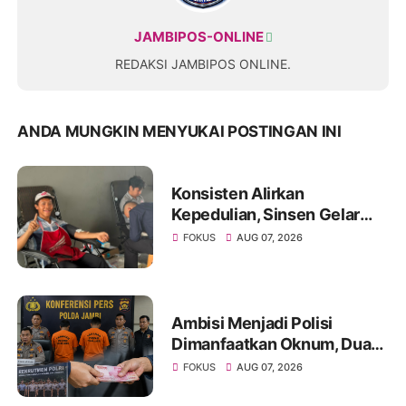
JAMBIPOS-ONLINE
REDAKSI JAMBIPOS ONLINE.
ANDA MUNGKIN MENYUKAI POSTINGAN INI
Konsisten Alirkan
Kepedulian, Sinsen Gelar
Donor Darah ke-23 dalam
FOKUS
AUG 07, 2026
Perayaan Anniversary
Sinsen
Ambisi Menjadi Polisi
Dimanfaatkan Oknum, Dua
Anggota Polda Jambi Diduga
FOKUS
AUG 07, 2026
Tipu Calon Bintara dengan