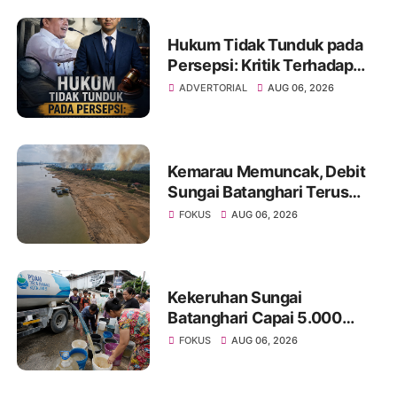
Janji Kelulusan
Hukum Tidak Tunduk pada
Persepsi: Kritik Terhadap
Monopoli Kebenaran oleh
ADVERTORIAL
AUG 06, 2026
Media dan Aktivis
Kemarau Memuncak, Debit
Sungai Batanghari Terus
Menyusut, Jambi Hadapi
FOKUS
AUG 06, 2026
Ancaman Krisis Air Bersih
dan Karhutla
Kekeruhan Sungai
Batanghari Capai 5.000
NTU, Distribusi Air PDAM
FOKUS
AUG 06, 2026
Tirta Mayang di Sejumlah
Wilayah Terganggu