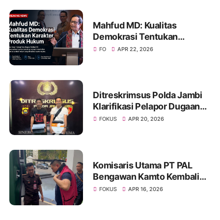
Kejati dalam Menangani
Aduan Publik
Mahfud MD: Kualitas
Demokrasi Tentukan
Karakter Produk Hukum
FO
APR 22, 2026
Ditreskrimsus Polda Jambi
Klarifikasi Pelapor Dugaan
Korupsi Proyek IT Bank 9
FOKUS
APR 20, 2026
Jambi
Komisaris Utama PT PAL
Bengawan Kamto Kembali
Ditahan, Status Berubah dari
FOKUS
APR 16, 2026
Tahanan Kota ke Rutan