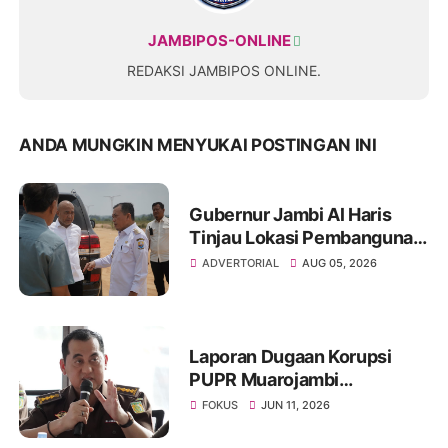
JAMBIPOS-ONLINE
REDAKSI JAMBIPOS ONLINE.
ANDA MUNGKIN MENYUKAI POSTINGAN INI
Gubernur Jambi Al Haris
Tinjau Lokasi Pembangunan
Sekolah Rakyat dan Lokasi
ADVERTORIAL
AUG 05, 2026
Pembangunan BTN Bungo
Green City
Laporan Dugaan Korupsi
PUPR Muarojambi
Dilimpahkan, Muncul
FOKUS
JUN 11, 2026
Perdebatan Soal Peran