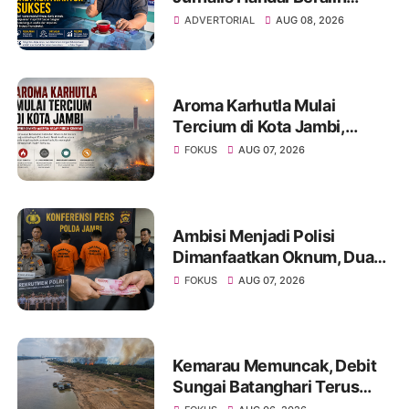
Profesi Jadi Kontraktor
ADVERTORIAL
AUG 08, 2026
Sukses
Aroma Karhutla Mulai
Tercium di Kota Jambi,
Warga Diminta Waspada
FOKUS
AUG 07, 2026
Hadapi Puncak Kemarau
Ambisi Menjadi Polisi
Dimanfaatkan Oknum, Dua
Anggota Polda Jambi Diduga
FOKUS
AUG 07, 2026
Tipu Calon Bintara dengan
Janji Kelulusan
Kemarau Memuncak, Debit
Sungai Batanghari Terus
Menyusut, Jambi Hadapi