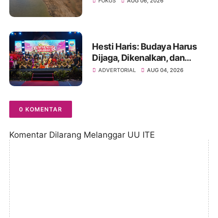
FOKUS
AUG 06, 2026
Ancaman Krisis Air Bersih
dan Karhutla
Hesti Haris: Budaya Harus
Dijaga, Dikenalkan, dan
Diwariskan
ADVERTORIAL
AUG 04, 2026
0 KOMENTAR
Komentar Dilarang Melanggar UU ITE