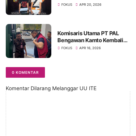
Korupsi Proyek IT Bank 9
FOKUS
APR 20, 2026
Jambi
Komisaris Utama PT PAL
Bengawan Kamto Kembali
Ditahan, Status Berubah dari
FOKUS
APR 16, 2026
Tahanan Kota ke Rutan
0 KOMENTAR
Komentar Dilarang Melanggar UU ITE