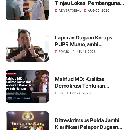
Tinjau Lokasi Pembangunan
Sekolah Rakyat dan Lokasi
ADVERTORIAL
AUG 05, 2026
Pembangunan BTN Bungo
Green City
Laporan Dugaan Korupsi
PUPR Muarojambi
Dilimpahkan, Muncul
FOKUS
JUN 11, 2026
Perdebatan Soal Peran
Kejati dalam Menangani
Aduan Publik
Mahfud MD: Kualitas
Demokrasi Tentukan
Karakter Produk Hukum
FO
APR 22, 2026
Ditreskrimsus Polda Jambi
Klarifikasi Pelapor Dugaan