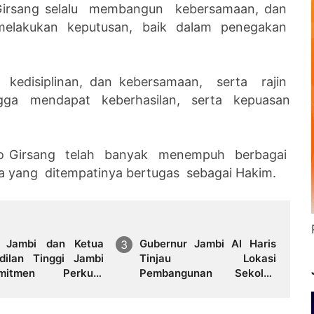
 Girsang selalu membangun kebersamaan, dan
melakukan keputusan, baik dalam penegakan
kedisiplinan, dan kebersamaan, serta rajin
ngga mendapat keberhasilan, serta kepuasan
iko Girsang telah banyak menempuh berbagai
 yang ditempatinya bertugas sebagai Hakim.
i Jambi dan Ketua
Gubernur Jambi Al Haris
dilan Tinggi Jambi
Tinjau Lokasi
omitmen Perkuat
Pembangunan Sekolah
rgitas Penegakan
Rakyat dan Lokasi
m
Pembangunan BTN Bungo