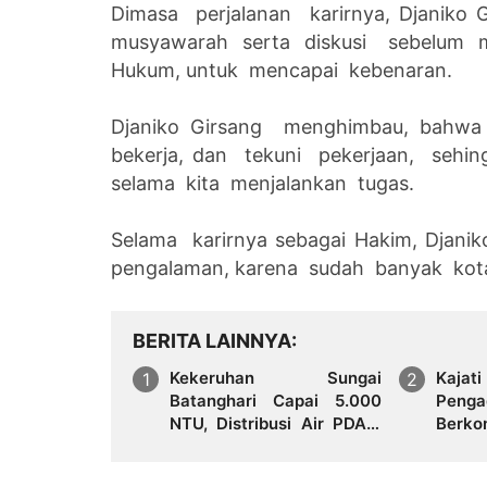
Dimasa perjalanan karirnya, Djaniko
musyawarah serta diskusi sebelum 
Hukum, untuk mencapai kebenaran.
Djaniko Girsang menghimbau, bahwa 
bekerja, dan tekuni pekerjaan, sehi
selama kita menjalankan tugas.
Selama karirnya sebagai Hakim, Djan
pengalaman, karena sudah banyak kota
BERITA LAINNYA
Kekeruhan Sungai
Kajat
Batanghari Capai 5.000
Penga
NTU, Distribusi Air PDAM
Berk
Tirta Mayang di Sejumlah
Sine
Wilayah Terganggu
Huku