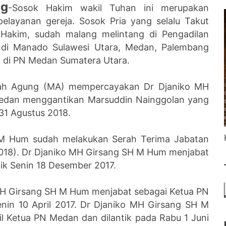
ng
-Sosok Hakim wakil Tuhan ini merupakan
elayanan gereja. Sosok Pria yang selalu Takut
 Hakim, sudah malang melintang di Pengadilan
, di Manado Sulawesi Utara, Medan, Palembang
i di PN Medan Sumatera Utara.
mah Agung (MA) mempercayakan Dr Djaniko MH
edan menggantikan Marsuddin Nainggolan yang
31 Agustus 2018.
M Hum sudah melakukan Serah Terima Jabatan
/2018). Dr Djaniko MH Girsang SH M Hum menjabat
tik Senin 18 Desember 2017.
MH Girsang SH M Hum menjabat sebagai Ketua PN
enin 10 April 2017. Dr Djaniko MH Girsang SH M
l Ketua PN Medan dan dilantik pada Rabu 1 Juni