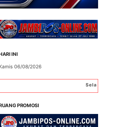
HARI INI
Kamis 06/08/2026
Selamat Datang di Portal B
RUANG PROMOSI