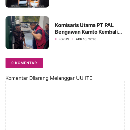
Jambi
Komisaris Utama PT PAL
Bengawan Kamto Kembali
Ditahan, Status Berubah dari
FOKUS
APR 16, 2026
Tahanan Kota ke Rutan
0 KOMENTAR
Komentar Dilarang Melanggar UU ITE