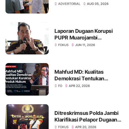
Sekolah Rakyat dan Lokasi
ADVERTORIAL
AUG 05, 2026
Pembangunan BTN Bungo
Green City
Laporan Dugaan Korupsi
PUPR Muarojambi
Dilimpahkan, Muncul
FOKUS
JUN 11, 2026
Perdebatan Soal Peran
Kejati dalam Menangani
Aduan Publik
Mahfud MD: Kualitas
Demokrasi Tentukan
Karakter Produk Hukum
FO
APR 22, 2026
Ditreskrimsus Polda Jambi
Klarifikasi Pelapor Dugaan
Korupsi Proyek IT Bank 9
FOKUS
APR 20, 2026