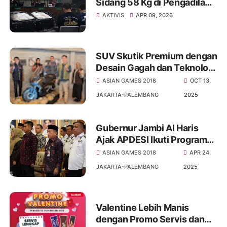
Sidang 58 Kg di Pengadilan
Negeri Jambi Buka Dugaan
AKTIVIS
APR 09, 2026
Aktor Besar yang Masih
Bebas
SUV Skutik Premium dengan
Desain Gagah dan Teknologi
Terkini, New Honda ADV160
ASIAN GAMES 2018
OCT 13,
Resmi Diluncurkan di Jambi
JAKARTA-PALEMBANG
2025
Gubernur Jambi Al Haris
Ajak APDESI Ikuti Program
Presiden Membangun Desa
ASIAN GAMES 2018
APR 24,
JAKARTA-PALEMBANG
2025
Valentine Lebih Manis
dengan Promo Servis dan