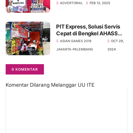
Coklat Gratis di AHASS
ADVERTORIAL
FEB 13, 2025
PIT Express, Solusi Servis
Cepat di Bengkel AHASS
Jambi
ASIAN GAMES 2018
OCT 29,
JAKARTA-PALEMBANG
2024
0 KOMENTAR
Komentar Dilarang Melanggar UU ITE