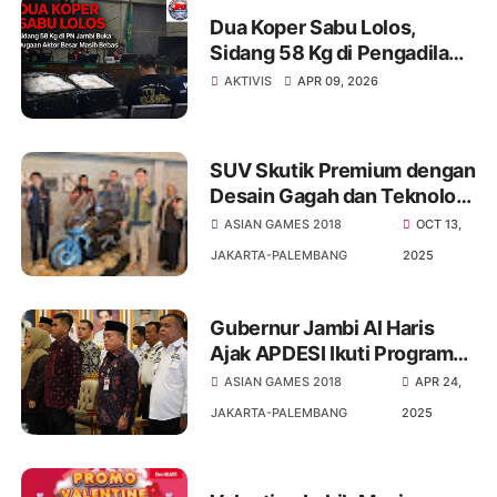
Dua Koper Sabu Lolos,
Sidang 58 Kg di Pengadilan
Negeri Jambi Buka Dugaan
AKTIVIS
APR 09, 2026
Aktor Besar yang Masih
Bebas
SUV Skutik Premium dengan
Desain Gagah dan Teknologi
Terkini, New Honda ADV160
ASIAN GAMES 2018
OCT 13,
Resmi Diluncurkan di Jambi
JAKARTA-PALEMBANG
2025
Gubernur Jambi Al Haris
Ajak APDESI Ikuti Program
Presiden Membangun Desa
ASIAN GAMES 2018
APR 24,
JAKARTA-PALEMBANG
2025