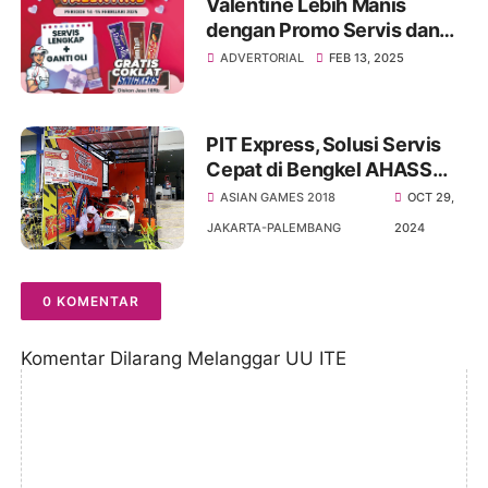
Valentine Lebih Manis
dengan Promo Servis dan
Coklat Gratis di AHASS
ADVERTORIAL
FEB 13, 2025
PIT Express, Solusi Servis
Cepat di Bengkel AHASS
Jambi
ASIAN GAMES 2018
OCT 29,
JAKARTA-PALEMBANG
2024
0 KOMENTAR
Komentar Dilarang Melanggar UU ITE