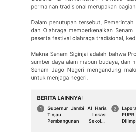
permainan tradisional merupakan bagian
Dalam penutupan tersebut, Pemerintah 
dan Olahraga memperkenalkan Senam S
peserta festival olahraga tradisional, ke
Makna Senam Siginjai adalah bahwa Prov
sumber daya alam mapun budaya, dan m
Senam Jago Negeri mengandung makna
untuk menjaga negeri.
BERITA LAINNYA
Gubernur Jambi Al Haris
Lapor
Tinjau Lokasi
PUP
Pembangunan Sekolah
Dili
Rakyat dan Lokasi
Perde
Pembangunan BTN Bungo
Kejat