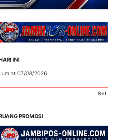
HARI INI
Jum'at 07/08/2026
Selamat Datang di Portal B
RUANG PROMOSI