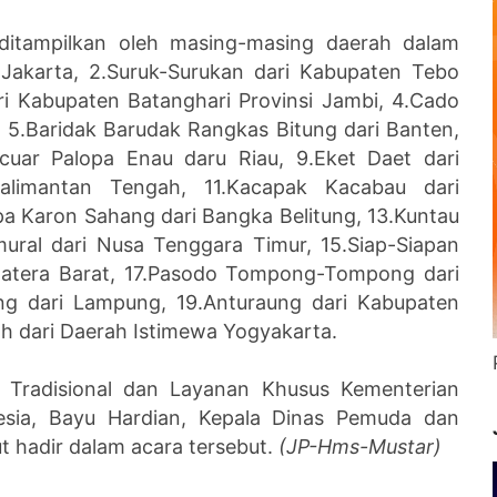
 ditampilkan oleh masing-masing daerah dalam
KI Jakarta, 2.Suruk-Surukan dari Kabupaten Tebo
i Kabupaten Batanghari Provinsi Jambi, 4.Cado
, 5.Baridak Barudak Rangkas Bitung dari Banten,
ncuar Palopa Enau daru Riau, 9.Eket Daet dari
Kalimantan Tengah, 11.Kacapak Kacabau dari
pa Karon Sahang dari Bangka Belitung, 13.Kuntau
mural dari Nusa Tenggara Timur, 15.Siap-Siapan
umatera Barat, 17.Pasodo Tompong-Tompong dari
ng dari Lampung, 19.Anturaung dari Kabupaten
h dari Daerah Istimewa Yogyakarta.
 Tradisional dan Layanan Khusus Kementerian
sia, Bayu Hardian, Kepala Dinas Pemuda dan
ut hadir dalam acara tersebut.
(JP-Hms-Mustar)