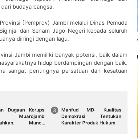
 dari budaya bangsa.
Provinsi (Pemprov) Jambi melalui Dinas Pemuda
iginjai dan Senam Jago Negeri kepada seluruh
duanya diiringi dengan lagu.
insi Jambi memiliki banyak potensi, baik dalam
asyarakatnya hidup berdampingan dengan baik.
 sangat pentingnya persatuan dan kesatuan
an Dugaan Korupsi
Mahfud MD: Kualitas
R Muarojambi
Demokrasi Tentukan
mpahkan, Muncul
Karakter Produk Hukum
batan Soal Peran
i dalam Menangani