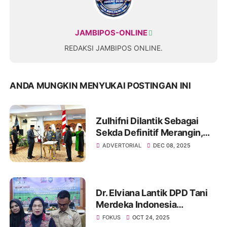
JAMBIPOS-ONLINE
REDAKSI JAMBIPOS ONLINE.
ANDA MUNGKIN MENYUKAI POSTINGAN INI
Zulhifni Dilantik Sebagai
Sekda Definitif Merangin,
Bupati Syukur Minta
ADVERTORIAL
DEC 08, 2025
Akselerasi “Merangin Baru”
Dr. Elviana Lantik DPD Tani
Merdeka Indonesia
Kabupaten Bungo: Dorong
FOKUS
OCT 24, 2025