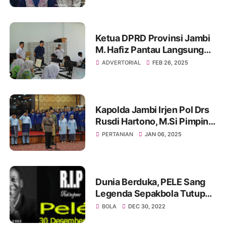
Kemandirian dan Ketahanan
Pangan Daerah
Ketua DPRD Provinsi Jambi
M. Hafiz Pantau Langsung
Pelaksanaan Tes CAT di
ADVERTORIAL
FEB 26, 2025
PPDB SMA Titian Teras
Kapolda Jambi Irjen Pol Drs
Rusdi Hartono, M.Si Pimpin
Upacara Peringatan HUT
PERTANIAN
JAN 06, 2025
Provinsi Jambi ke-68
Dunia Berduka, PELE Sang
Legenda Sepakbola Tutup
Usia 82 Tahun
BOLA
DEC 30, 2022