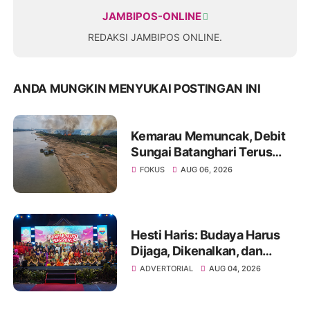
JAMBIPOS-ONLINE
REDAKSI JAMBIPOS ONLINE.
ANDA MUNGKIN MENYUKAI POSTINGAN INI
Kemarau Memuncak, Debit
Sungai Batanghari Terus
Menyusut, Jambi Hadapi
FOKUS
AUG 06, 2026
Ancaman Krisis Air Bersih
dan Karhutla
Hesti Haris: Budaya Harus
Dijaga, Dikenalkan, dan
Diwariskan
ADVERTORIAL
AUG 04, 2026