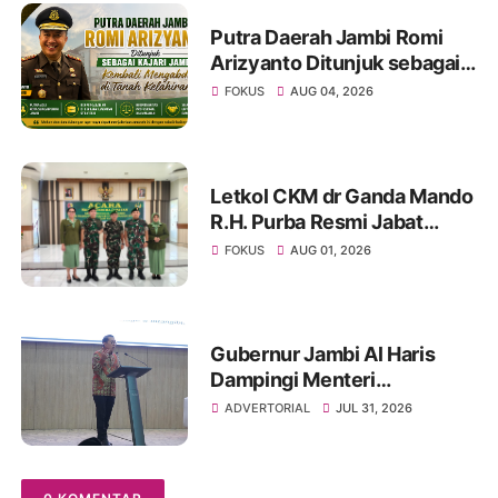
Putra Daerah Jambi Romi
Arizyanto Ditunjuk sebagai
Kajari Jambi, Kembali
FOKUS
AUG 04, 2026
Mengabdi di Tanah Kelahiran
Letkol CKM dr Ganda Mando
R.H. Purba Resmi Jabat
Dandenkesyah 02.04.02
FOKUS
AUG 01, 2026
Jambi, Awal Penugasan
Diwarnai Misi Satgas ke
Mesir
Gubernur Jambi Al Haris
Dampingi Menteri
Kebudayaan RI Beri Kuliah
ADVERTORIAL
JUL 31, 2026
Umum di UNJA