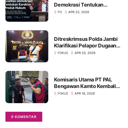
Demokrasi Tentukan
Karakter Produk Hukum
FO
APR 22, 2026
Ditreskrimsus Polda Jambi
Klarifikasi Pelapor Dugaan
Korupsi Proyek IT Bank 9
FOKUS
APR 20, 2026
Jambi
Komisaris Utama PT PAL
Bengawan Kamto Kembali
Ditahan, Status Berubah dari
FOKUS
APR 16, 2026
Tahanan Kota ke Rutan
0 KOMENTAR