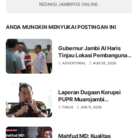
REDAKSI JAMBIPOS ONLINE.
ANDA MUNGKIN MENYUKAI POSTINGAN INI
Gubernur Jambi Al Haris
Tinjau Lokasi Pembangunan
Sekolah Rakyat dan Lokasi
ADVERTORIAL
AUG 05, 2026
Pembangunan BTN Bungo
Green City
Laporan Dugaan Korupsi
PUPR Muarojambi
Dilimpahkan, Muncul
FOKUS
JUN 11, 2026
Perdebatan Soal Peran
Kejati dalam Menangani
Aduan Publik
Mahfud MD: Kualitas