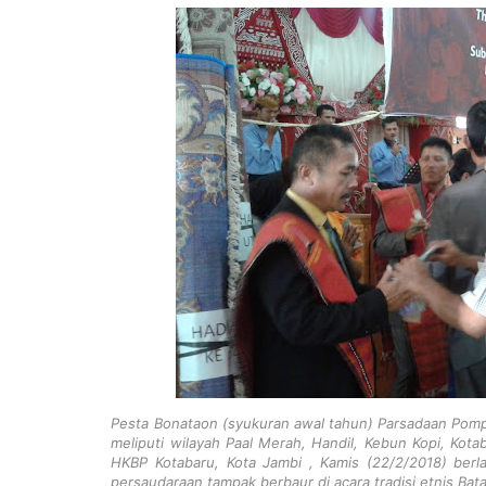
Pesta
Bonataon
(syukuran awal tahun) Parsadaan Pompa
meliputi wilayah Paal Merah, Handil, Kebun Kopi, Ko
HKBP Kotabaru, Kota Jambi , Kamis (22/2/2018) ber
persaudaraan tampak berbaur di acara tradisi etnis Bat