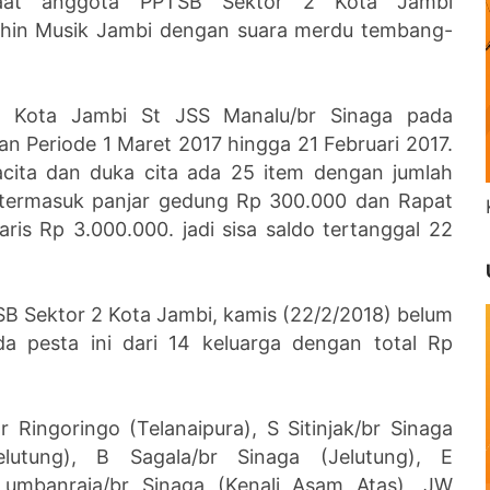
saat anggota PPTSB Sektor 2 Kota Jambi
phin Musik Jambi dengan suara merdu tembang-
 Kota Jambi St JSS Manalu/br Sinaga pada
n Periode 1 Maret 2017 hingga 21 Februari 2017.
acita dan duka cita ada 25 item dengan jumlah
 termasuk panjar gedung Rp 300.000 dan Rapat
ris Rp 3.000.000. jadi sisa saldo tertanggal 22
B Sektor 2 Kota Jambi, kamis (22/2/2018) belum
da pesta ini dari 14 keluarga dengan total Rp
r Ringoringo (Telanaipura), S Sitinjak/br Sinaga
elutung), B Sagala/br Sinaga (Jelutung), E
Lumbanraja/br Sinaga (Kenali Asam Atas), JW