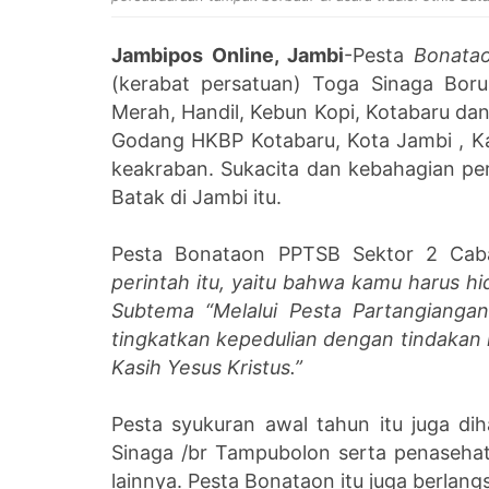
Jambipos Online, Jambi
-Pesta
Bonata
(kerabat persatuan) Toga Sinaga Boru
Merah, Handil, Kebun Kopi, Kotabaru da
Godang HKBP Kotabaru, Kota Jambi , K
keakraban. Sukacita dan kebahagian per
Batak di Jambi itu.
Pesta Bonataon PPTSB Sektor 2 Ca
perintah itu, yaitu bahwa kamu harus h
Subtema “Melalui Pesta Partangianga
tingkatkan kepedulian dengan tindakan
Kasih Yesus Kristus.”
Pesta syukuran awal tahun itu juga di
Sinaga /br Tampubolon serta penaseha
lainnya. Pesta Bonataon itu juga berla