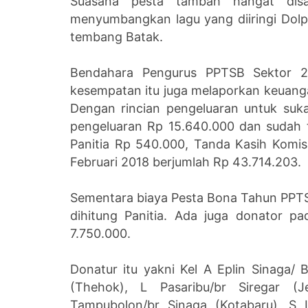
Suasana pesta tambah hangat di
menyumbangkan lagu yang diiringi Dol
tembang Batak.
Bendahara Pengurus PPTSB Sektor 2
kesempatan itu juga melaporkan keuanga
Dengan rincian pengeluaran untuk suk
pengeluaran Rp 15.640.000 dan sudah
Panitia Rp 540.000, Tanda Kasih Komisa
Februari 2018 berjumlah Rp 43.714.203.
Sementara biaya Pesta Bona Tahun PPTS
dihitung Panitia. Ada juga donator pa
7.750.000.
Donatur itu yakni Kel A Eplin Sinaga/ B
(Thehok), L Pasaribu/br Siregar (J
Tampubolon/br Sinaga (Kotabaru), S 