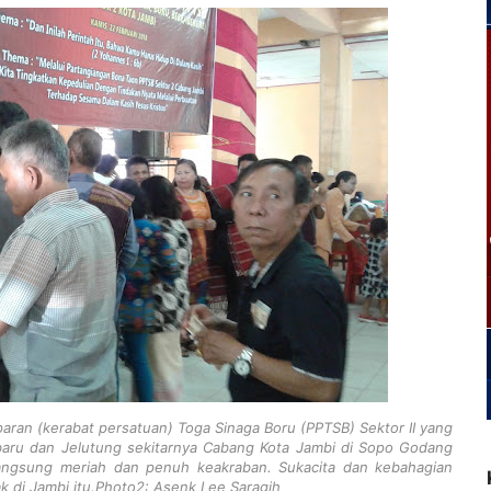
ran (kerabat persatuan) Toga Sinaga Boru (PPTSB) Sektor II yang
tabaru dan Jelutung sekitarnya Cabang Kota Jambi di Sopo Godang
langsung meriah dan penuh keakraban. Sukacita dan kebahagian
ak di Jambi itu.Photo2: Asenk Lee Saragih