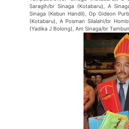
Saragih/br Sinaga (Kotabaru), A Sin
Sinaga (Kebun Handil), Op Gideon Pur
(Kotabaru), A Posman Silalahi/br Homb
(Yadika J Bolong), Am Sinaga/br Tambu