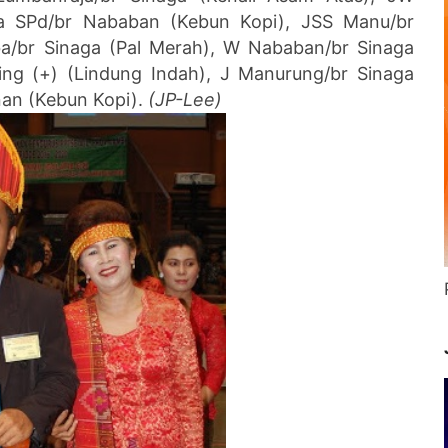
aga SPd/br Nababan (Kebun Kopi), JSS Manu/br
ba/br Sinaga (Pal Merah), W Nababan/br Sinaga
ing (+) (Lindung Indah), J Manurung/br Sinaga
nan (Kebun Kopi).
(JP-Lee)