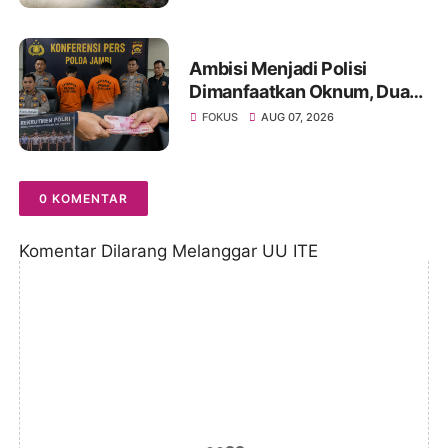
Ambisi Menjadi Polisi
Dimanfaatkan Oknum, Dua
Anggota Polda Jambi Diduga
FOKUS
AUG 07, 2026
Tipu Calon Bintara dengan
Janji Kelulusan
0 KOMENTAR
Komentar Dilarang Melanggar UU ITE