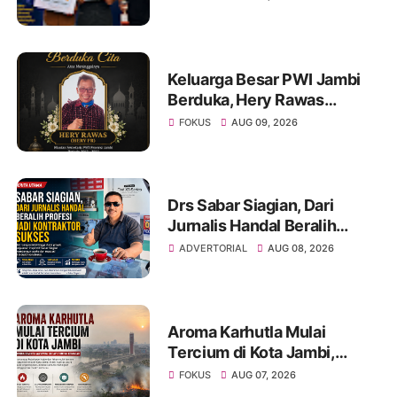
II Festival Band Pelajar dan
Mahasiswa
Keluarga Besar PWI Jambi
Berduka, Hery Rawas
Mantan Sekretaris PWI
FOKUS
AUG 09, 2026
Jambi Tutup Usia
Drs Sabar Siagian, Dari
Jurnalis Handal Beralih
Profesi Jadi Kontraktor
ADVERTORIAL
AUG 08, 2026
Sukses
Aroma Karhutla Mulai
Tercium di Kota Jambi,
Warga Diminta Waspada
FOKUS
AUG 07, 2026
Hadapi Puncak Kemarau