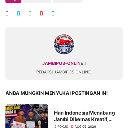
JAMBIPOS-ONLINE
REDAKSI JAMBIPOS ONLINE.
ANDA MUNGKIN MENYUKAI POSTINGAN INI
Hari Indonesia Menabung
Jambi Dikemas Kreatif,
Spontaneus Band Raih Juara
FOKUS
AUG 09, 2026