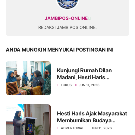
JAMBIPOS-ONLINE
REDAKSI JAMBIPOS ONLINE.
ANDA MUNGKIN MENYUKAI POSTINGAN INI
Kunjungi Rumah Dilan
Madani, Hesti Haris
Apresiasi Produk UMKM
FOKUS
JUN 11, 2026
Binaan TP PKK Kabupaten
Tanjung Jabung Barat
Hesti Haris Ajak Masyarakat
Membumikan Budaya
Sholawat di Provinsi Jambi
ADVERTORIAL
JUN 11, 2026