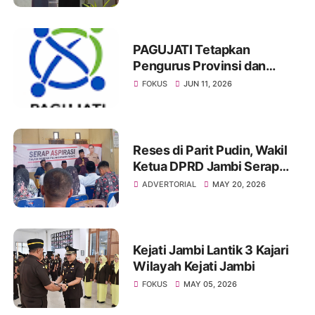
PAGUJATI Tetapkan
Pengurus Provinsi dan
Perwakilan Kabupaten Kota
FOKUS
JUN 11, 2026
Se Provinsi Jambi Periode
2026–2029
Reses di Parit Pudin, Wakil
Ketua DPRD Jambi Serap
Aspirasi Infrastruktur
ADVERTORIAL
MAY 20, 2026
Hingga Ekonomi Warga
Kejati Jambi Lantik 3 Kajari
Wilayah Kejati Jambi
FOKUS
MAY 05, 2026