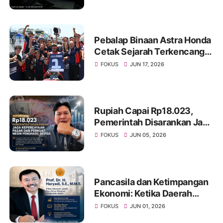
Menit Akhir
Pebalap Binaan Astra Honda
Cetak Sejarah Terkencang
di Estoril
FOKUS
JUN 17, 2026
Rupiah Capai Rp18.023,
Pemerintah Disarankan Jaga
Kepercayaan Pasar dan
FOKUS
JUN 05, 2026
Perkuat Mesin Penghasil
Devisa
Pancasila dan Ketimpangan
Ekonomi: Ketika Daerah
Penghasil Menjadi Penonton
FOKUS
JUN 01, 2026
di Negeri Sendiri