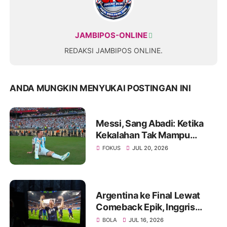
JAMBIPOS-ONLINE
REDAKSI JAMBIPOS ONLINE.
ANDA MUNGKIN MENYUKAI POSTINGAN INI
Messi, Sang Abadi: Ketika
Kekalahan Tak Mampu
Menghapus Keagungan
FOKUS
JUL 20, 2026
Seorang Legenda Sepakbola
Dunia
Argentina ke Final Lewat
Comeback Epik, Inggris
Tumbang 1-2 Dalam Drama
BOLA
JUL 16, 2026