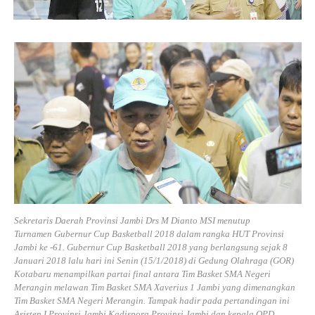
Sekretaris Daerah Provinsi Jambi Drs M Dianto MSI menutup
Turnamen
Gubernur Cup Basketball 2018
dalam rangka HUT Provinsi
Jambi ke -61. Gubernur Cup Basketball 2018 yang berlangsung sejak 8
Januari 2018 lalu hari ini Senin (15/1/2018) di Gedung Olahraga (GOR)
Kotabaru menampilkan partai final antara Tim Basket SMA Negeri
Merangin melawan Tim Basket SMA Xaverius 1 Jambi yang dimenangkan
Tim Basket SMA Negeri Merangin. Tampak hadir pada pertandingan ini
Asisten I Provinsi Jambi Kadispora Provinsi Jambi dan kepala OPD