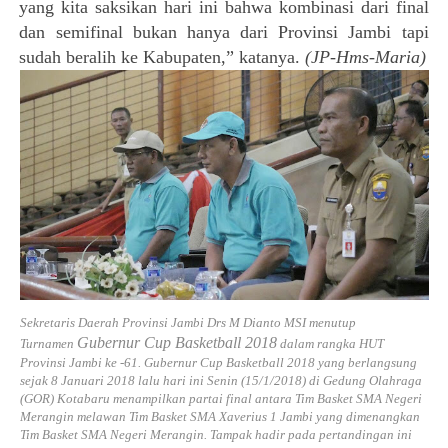
yang kita saksikan hari ini bahwa kombinasi dari final
dan semifinal bukan hanya dari Provinsi Jambi tapi
sudah beralih ke Kabupaten,” katanya.
(JP-Hms-Maria)
Sekretaris Daerah Provinsi Jambi Drs M Dianto MSI menutup
Gubernur Cup Basketball 2018
Turnamen
dalam rangka HUT
Provinsi Jambi ke -61. Gubernur Cup Basketball 2018 yang berlangsung
sejak 8 Januari 2018 lalu hari ini Senin (15/1/2018) di Gedung Olahraga
(GOR) Kotabaru menampilkan partai final antara Tim Basket SMA Negeri
Merangin melawan Tim Basket SMA Xaverius 1 Jambi yang dimenangkan
Tim Basket SMA Negeri Merangin. Tampak hadir pada pertandingan ini