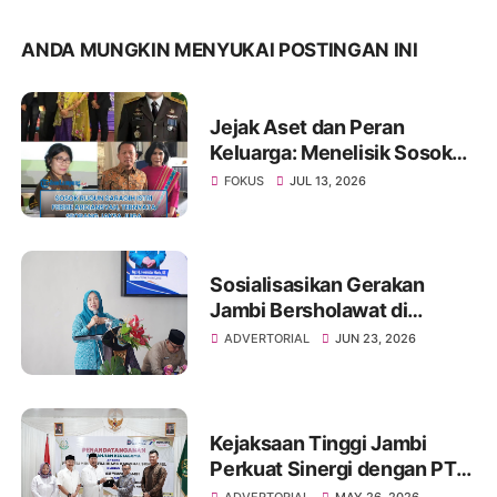
ANDA MUNGKIN MENYUKAI POSTINGAN INI
Jejak Aset dan Peran
Keluarga: Menelisik Sosok
Rugun Saragih di Tengah
FOKUS
JUL 13, 2026
Kasus Eks Jampidsus
Sosialisasikan Gerakan
Jambi Bersholawat di
Kerinci, Hesti Haris: Jadikan
ADVERTORIAL
JUN 23, 2026
Sholawat Energi Positif
dalam Mendidik Generasi
Berakhlak
Kejaksaan Tinggi Jambi
Perkuat Sinergi dengan PT
Pertamina Patra Niaga
ADVERTORIAL
MAY 26, 2026