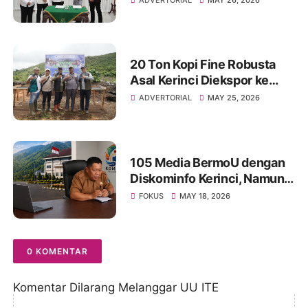
Regional Sumbagsel melalui
Penandatanganan Perjanjian
Kerja Sama Bidang Hukum
20 Ton Kopi Fine Robusta
Asal Kerinci Diekspor ke
Tiongkok, Pemprov Dorong
ADVERTORIAL
MAY 25, 2026
Lewat Pelabuhan Jambi
105 Media BermoU dengan
Diskominfo Kerinci, Namun
Hanya 30 Hadir:
FOKUS
MAY 18, 2026
Transparansi Dipertanyakan,
Dugaan “Media Siluman”
Kembali Menguat
0 KOMENTAR
Komentar Dilarang Melanggar UU ITE