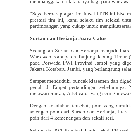
membanggakan tidak hanya bagi para wartawan 
“Saya berharap agar tim futsal FJTB ini bisa
prestasi tim ini, kami selaku tim seleksi u
pertimbangan yang cukup untuk mengikutsertak
Surtan dan Herianja Juara Catur
Sedangkan Surtan dan Herianja menjadi Juara
Wartawan Kabupaten Tanjung Jabung Timur (
pada Porwada PWI Provinsi Jambi yang digel
Jakarta Kotabaru Jambi, yang berlangsung sela
Sempat menduduki puncak klasemen dan digada
penuh di Empat pertandingan sebelumnya. N
melawan Surtan, Atlet catur yang sering mewak
Dengan kekalahan tersebut, poin yang dimiliki
setengah poin dari Surtan dan Herianja, Jua
poin dari 4 kemenangan dan sekali seri.
Sekretaris PWI Provinsi Jambi, Heri FR usa