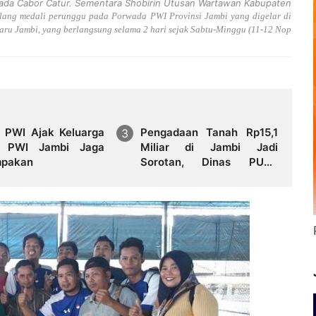
 pada Cabor Catur. Sementara Shobirin Utusan Wartawan Kabupaten
lang medali perunggu pada Porwada PWI Provinsi Jambi yang digelar di
baru Jambi, yang berlangsung selama 2 hari sejak Sabtu-Minggu (11-12 Nop
 PWI Ajak Keluarga
Pengadaan Tanah Rp15,1
r PWI Jambi Jaga
Miliar di Jambi Jadi
mpakan
Sorotan, Dinas PUTR
Tegaskan Seluruh Proses
Sesuai Aturan