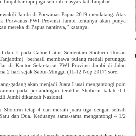
Tanjabbar tapi juga seluruh masyarakat Tanjabar.
 mewakili Jambi di Porwanas Papua 2019 mendatang. Atas
ntuk Porwanas PWI Provinsi Jambi tentunya akan punya
an mereka di Papua nantinya,” katanya.
 I dan II pada Cabor Catur. Sementara Shobirin Utusan
Tanjabtim) berhasil membawa pulang medali perunggu
ar di Kantor Sekretariat PWI Provinsi Jambi di Jalan
ma 2 hari sejak Sabtu-Minggu (11-12 Nop 2017) sore.
ng-gadang akan menjadi Juara I usai mengantongi poin
amun pada pertandingan terakhir Shobirin kalah 0-1
ili Jambi dikancah Nasional.
 Shobirin tetap 4 dan meraih juara tiga dengan selisih
ra Satu dan Dua. Keduanya sama-sama mengantongi 4 1/2
i menyerahkan piala kepada pemenang mengatakan juara