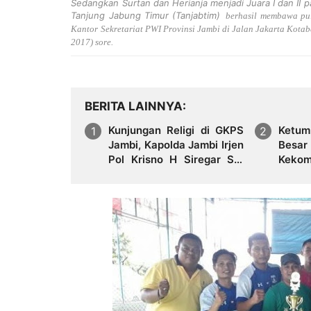
Sedangkan Surtan dan Herianja menjadi Juara I dan II
Tanjung Jabung Timur (Tanjabtim)
berhasil membawa pu
Kantor Sekretariat PWI Provinsi Jambi di Jalan Jakarta Kota
2017) sore.
BERITA LAINNYA
Kunjungan Religi di GKPS
Ketum
Jambi, Kapolda Jambi Irjen
Besa
Pol Krisno H Siregar SIK
Keko
MH Disematkan Gotong
Simalungun