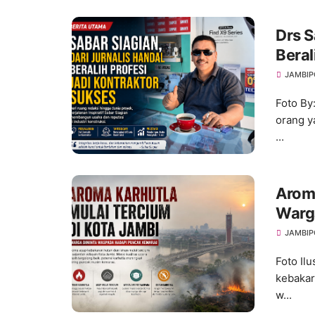
Drs S
Beral
JAMBIP
Foto By
orang y
...
Aroma
Warg
Kema
JAMBIP
Foto Il
kebakar
w...