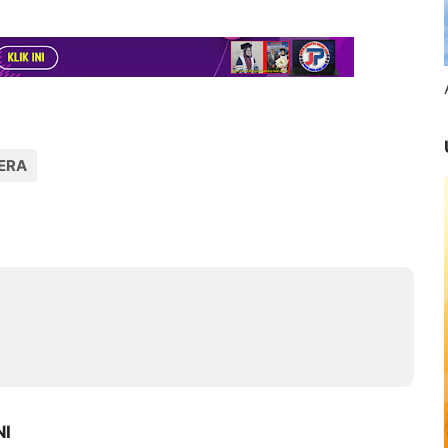
ERA
NI