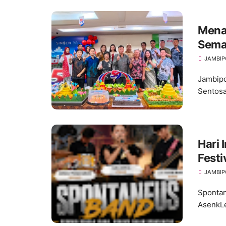
Mena
Sema
JAMBIP
Jambipo
Sentosa
Hari
Festi
Kreat
JAMBIP
Spon
Spontan
AsenkLe