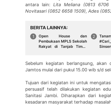
antara lain:
Lita Meliana (0813 6706 
Novitasari (0852 6658 1509), Ades (08
BERITA LAINNYA
Open House dan
Tan
Pembukaan MPLS Sekolah
#Cari
Rakyat di Tanjab Timur,
Sinse
Tekankan Pendidikan
Hari 
Inklusif dan Berbasis
Komunitas
Sebelum kegiatan berlangsung, akan d
Jamtos mulai dari pukul 15.00 wib s/d se
Tujuan dari kegiatan ini untuk mengatas
persuasif telah dilakukan kegiatan e
Sanitasi Jambi. Diharapkan dari keg
kesadaran masyarakat terhadap masalah