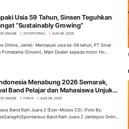
paki Usia 59 Tahun, Sinsen Teguhkan
ngat “Sustainably Growing”
OS-ONLINE
ADVERTORIAL
AUG 08, 2026
s Online, Jambi- Memasuki usia ke-59 tahun, PT Sinar
 Primatama (Sinsen), Main Dealer sepeda motor Ho...
 Indonesia Menabung 2026 Semarak,
val Band Pelajar dan Mahasiswa Unjuk
ivitas di Taman Banjuran Budayo,
OS-ONLINE
FOKUS
AUG 08, 2026
taneus Band Raih Juara 2
eus Band Raih Juara 2 (Ezer-Moses CS). (Foto By:
eSaragih)Spontaneus Band Raih Juara 2 Jambipos Onlin...