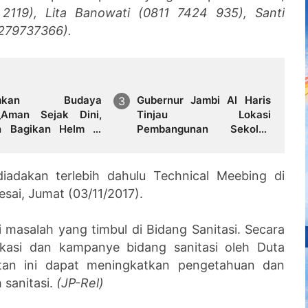
2119), Lita Banowati (0811 7424 935), Santi
5279737366).
amkan Budaya
Gubernur Jambi Al Haris
_Aman Sejak Dini,
Tinjau Lokasi
n Bagikan Helm di
Pembangunan Sekolah
Anak Nasional 2026
Rakyat dan Lokasi
Pembangunan BTN Bungo
Green City
iadakan terlebih dahulu Technical Meebing di
lesai, Jumat (03/11/2017).
i masalah yang timbul di Bidang Sanitasi. Secara
dukasi dan kampanye bidang sanitasi oleh Duta
iatan ini dapat meningkatkan pengetahuan dan
 sanitasi.
(JP-Rel)