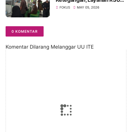
Kolonel Abundjani Bangko
FOKUS
MAY 05, 2026
Terancam Terganggu
0 KOMENTAR
Komentar Dilarang Melanggar UU ITE