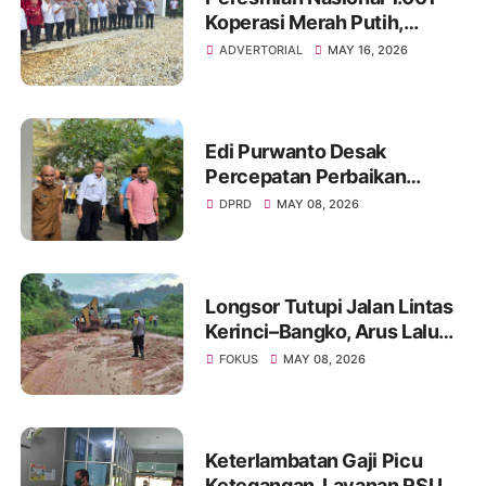
Koperasi Merah Putih,
Pemkab Merangin Perkuat
ADVERTORIAL
MAY 16, 2026
Semangat Ekonomi Gotong
Royong
Edi Purwanto Desak
Percepatan Perbaikan
Infrastruktur Jambi, Tujuh
DPRD
MAY 08, 2026
Jembatan Putus Akibat
Banjir Jadi Prioritas
Longsor Tutupi Jalan Lintas
Kerinci–Bangko, Arus Lalu
Lintas Diberlakukan Buka
FOKUS
MAY 08, 2026
Tutup
Keterlambatan Gaji Picu
Ketegangan, Layanan RSUD