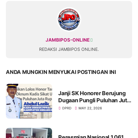
JAMBIPOS-ONLINE
REDAKSI JAMBIPOS ONLINE.
ANDA MUNGKIN MENYUKAI POSTINGAN INI
Janji SK Honorer Berujung
Dugaan Pungli Puluhan Juta,
Nama Eks Kadis Damkar
DPRD
MAY 22, 2026
Merangin Kembali Disorot
Peresmian Nasional 1.061