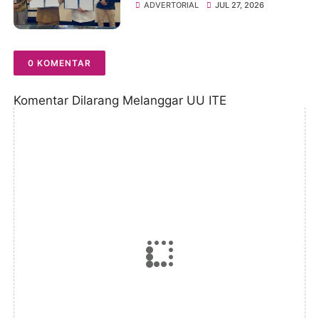
Jambi Lewat MoU dan PKS
ADVERTORIAL
JUL 27, 2026
Strategis
0 KOMENTAR
Komentar Dilarang Melanggar UU ITE