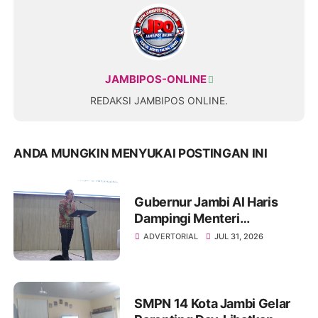
JAMBIPOS-ONLINE
REDAKSI JAMBIPOS ONLINE.
ANDA MUNGKIN MENYUKAI POSTINGAN INI
Gubernur Jambi Al Haris
Dampingi Menteri
Kebudayaan RI Beri Kuliah
ADVERTORIAL
JUL 31, 2026
Umum di UNJA
SMPN 14 Kota Jambi Gelar