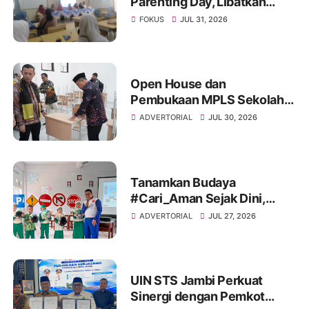
Parenting Day, Libatkan
Orang Tua dalam Awal
FOKUS
JUL 31, 2026
Tahun Ajaran Baru
Open House dan
Pembukaan MPLS Sekolah
Rakyat di Tanjab Timur,
ADVERTORIAL
JUL 30, 2026
Tekankan Pendidikan
Inklusif dan Berbasis
Komunitas
Tanamkan Budaya
#Cari_Aman Sejak Dini,
Sinsen Bagikan Helm di Hari
ADVERTORIAL
JUL 27, 2026
Anak Nasional 2026
UIN STS Jambi Perkuat
Sinergi dengan Pemkot