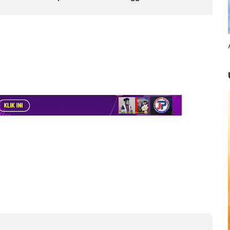
i Puncak Kemarau
Diduga Tipu Calon Bintara
dengan Janji Kelulusan