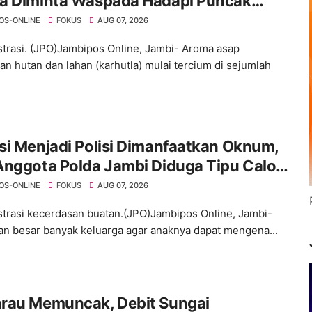
a Diminta Waspada Hadapi Puncak
rau
OS-ONLINE
FOKUS
AUG 07, 2026
ustrasi. (JPO)Jambipos Online, Jambi- Aroma asap
an hutan dan lahan (karhutla) mulai tercium di sejumlah
i Menjadi Polisi Dimanfaatkan Oknum,
Anggota Polda Jambi Diduga Tipu Calon
ra dengan Janji Kelulusan
OS-ONLINE
FOKUS
AUG 07, 2026
ustrasi kecerdasan buatan.(JPO)Jambipos Online, Jambi-
an besar banyak keluarga agar anaknya dapat mengena...
rau Memuncak, Debit Sungai