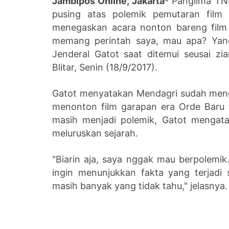
Jambipos Online, Jakarta
- Panglima TN
pusing atas polemik pemutaran film G
menegaskan acara nonton bareng film k
memang perintah saya, mau apa? Yang
Jenderal Gatot saat ditemui seusai z
Blitar, Senin (18/9/2017).
Gatot menyatakan Mendagri sudah meng
menonton film garapan era Orde Baru t
masih menjadi polemik, Gatot mengat
meluruskan sejarah.
"Biarin aja, saya nggak mau berpolemik
ingin menunjukkan fakta yang terjadi s
masih banyak yang tidak tahu," jelasnya