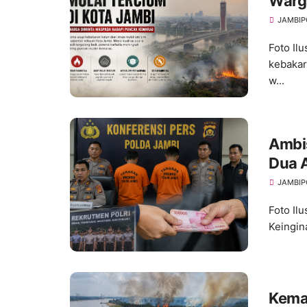
Warg
Kema
JAMBIP
Foto Il
kebakar
w...
Ambis
Dua 
Binta
JAMBIP
Foto Il
Keingin
Kema