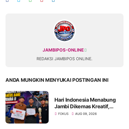
JAMBIPOS-ONLINE
REDAKSI JAMBIPOS ONLINE.
ANDA MUNGKIN MENYUKAI POSTINGAN INI
Hari Indonesia Menabung
Jambi Dikemas Kreatif,
Spontaneus Band Raih Juara
FOKUS
AUG 09, 2026
II Festival Band Pelajar dan
Mahasiswa