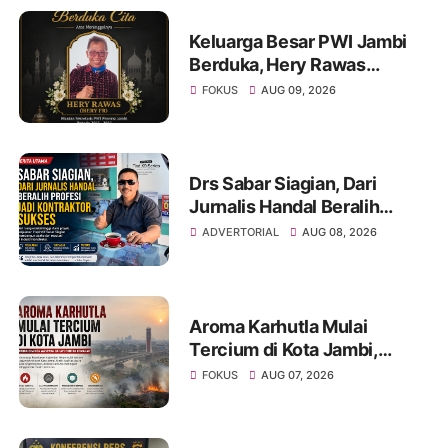
Keluarga Besar PWI Jambi
Berduka, Hery Rawas
Mantan Sekretaris PWI
FOKUS
AUG 09, 2026
Jambi Tutup Usia
Drs Sabar Siagian, Dari
Jurnalis Handal Beralih
Profesi Jadi Kontraktor
ADVERTORIAL
AUG 08, 2026
Sukses
Aroma Karhutla Mulai
Tercium di Kota Jambi,
Warga Diminta Waspada
FOKUS
AUG 07, 2026
Hadapi Puncak Kemarau