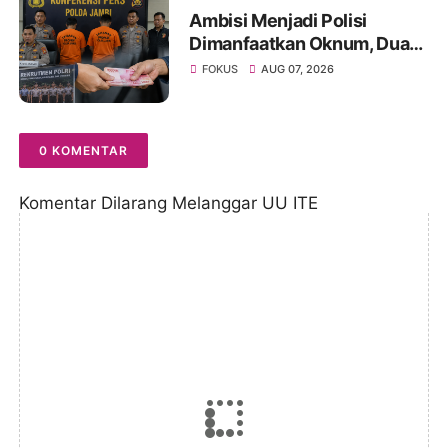
Ambisi Menjadi Polisi
Dimanfaatkan Oknum, Dua
Anggota Polda Jambi Diduga
FOKUS
AUG 07, 2026
Tipu Calon Bintara dengan
Janji Kelulusan
0 KOMENTAR
Komentar Dilarang Melanggar UU ITE