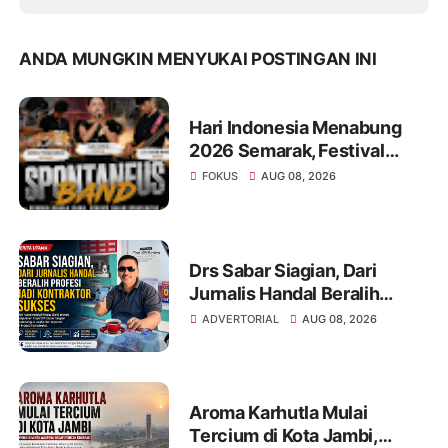
ANDA MUNGKIN MENYUKAI POSTINGAN INI
Hari Indonesia Menabung
2026 Semarak, Festival
Band Pelajar dan Mahasiswa
FOKUS
AUG 08, 2026
Unjuk Kreativitas di Taman
Banjuran Budayo,
Spontaneus Band Raih Juara
2
Drs Sabar Siagian, Dari
Jurnalis Handal Beralih
Profesi Jadi Kontraktor
ADVERTORIAL
AUG 08, 2026
Sukses
Aroma Karhutla Mulai
Tercium di Kota Jambi,