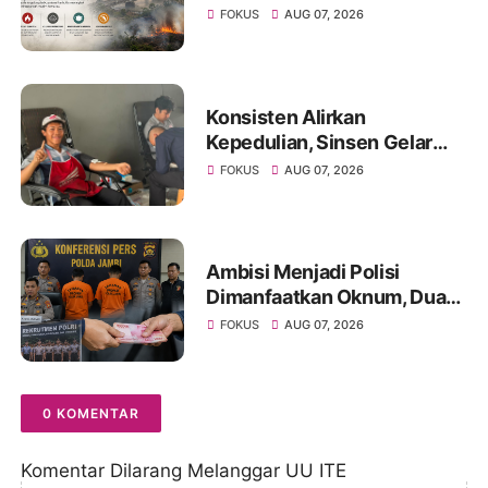
Warga Diminta Waspada
FOKUS
AUG 07, 2026
Hadapi Puncak Kemarau
Konsisten Alirkan
Kepedulian, Sinsen Gelar
Donor Darah ke-23 dalam
FOKUS
AUG 07, 2026
Perayaan Anniversary
Sinsen
Ambisi Menjadi Polisi
Dimanfaatkan Oknum, Dua
Anggota Polda Jambi Diduga
FOKUS
AUG 07, 2026
Tipu Calon Bintara dengan
Janji Kelulusan
0 KOMENTAR
Komentar Dilarang Melanggar UU ITE