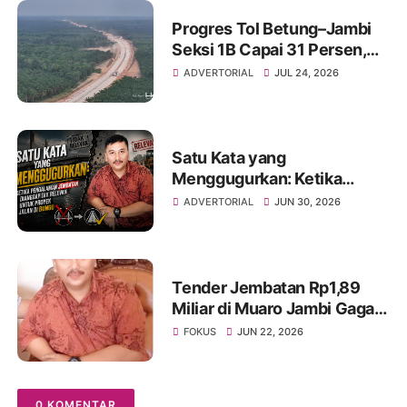
Masyarakat
Progres Tol Betung–Jambi
Seksi 1B Capai 31 Persen,
Pangkas Waktu Tempuh
ADVERTORIAL
JUL 24, 2026
Betung–Jambi Jadi 30
Menit, Ditargetkan Rampung
2027
Satu Kata yang
Menggugurkan: Ketika
Pengalaman Jembatan
ADVERTORIAL
JUN 30, 2026
Dianggap Tak Relevan untuk
Proyek Jalan di Bungo
Tender Jembatan Rp1,89
Miliar di Muaro Jambi Gagal,
Peserta Minta UKPBJ Buka
FOKUS
JUN 22, 2026
Hasil Evaluasi
0 KOMENTAR