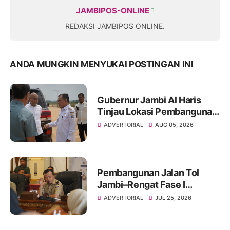
JAMBIPOS-ONLINE
REDAKSI JAMBIPOS ONLINE.
ANDA MUNGKIN MENYUKAI POSTINGAN INI
Gubernur Jambi Al Haris
Tinjau Lokasi Pembangunan
Sekolah Rakyat dan Lokasi
ADVERTORIAL
AUG 05, 2026
Pembangunan BTN Bungo
Green City
Pembangunan Jalan Tol
Jambi–Rengat Fase I
Terkendala Pembebasan
ADVERTORIAL
JUL 25, 2026
Lahan, Pemprov Jambi
Kewalahan Hadapi