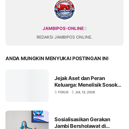
JAMBIPOS-ONLINE
REDAKSI JAMBIPOS ONLINE.
ANDA MUNGKIN MENYUKAI POSTINGAN INI
Jejak Aset dan Peran
Keluarga: Menelisik Sosok
Rugun Saragih di Tengah
FOKUS
JUL 13, 2026
Kasus Eks Jampidsus
Sosialisasikan Gerakan
Jambi Bersholawat di