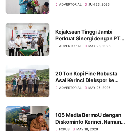
Kerinci, Hesti Haris: Jadikan
ADVERTORIAL
JUN 23, 2026
Sholawat Energi Positif
dalam Mendidik Generasi
Berakhlak
Kejaksaan Tinggi Jambi
Perkuat Sinergi dengan PT
Pertamina Patra Niaga
ADVERTORIAL
MAY 26, 2026
Regional Sumbagsel melalui
Penandatanganan Perjanjian
Kerja Sama Bidang Hukum
20 Ton Kopi Fine Robusta
Asal Kerinci Diekspor ke
Tiongkok, Pemprov Dorong
ADVERTORIAL
MAY 25, 2026
Lewat Pelabuhan Jambi
105 Media BermoU dengan
Diskominfo Kerinci, Namun
Hanya 30 Hadir:
FOKUS
MAY 18, 2026