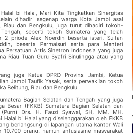
Halal bi Halal, Mari Kita Tingkatkan Sinergitas
elain dihadiri segenap warga Kota Jambi asal
Riau dan Bengkulu, juga turut dihadiri tokoh-
Tengah, seperti tokoh Sumatera yang telah
 2 priode Alex Noerdin beserta isteri, Sultan
in, beserta Permaisuri serta para Menteri
a Persatuan Artis Sinetron Indonesia yang juga
a Riau Tuan Guru Syafri Sinulingga atau yang
yang juga Ketua DPRD Provinsi Jambi, Ketua
an Jambi Taufik Yasak, serta perwakilan tokoh
a Belitung, Riau dan Bengkulu.
Sumatera Bagian Selatan dan Tengah yang juga
a Besar (FKKB) Sumatera Bagian Selatan dan
 (Purn) Drs. H. Fauzi Syawal, SH, MM, MH,
i Halal bi Halal yang diselenggarakan oleh FKKB
ang berlangsung di lapangan utama kantor Wali
g 10.700 orang, namun antusiasme masyarakat