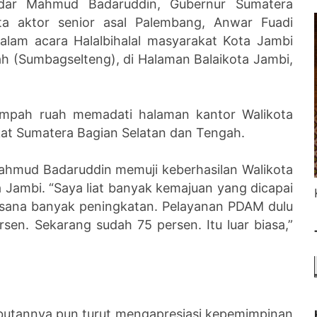
ndar Mahmud Badaruddin, Gubernur Sumatera
rta aktor senior asal Palembang, Anwar Fuadi
alam acara Halalbihalal masyarakat Kota Jambi
h (Sumbagselteng), di Halaman Balaikota Jambi,
umpah ruah memadati halaman kantor Walikota
akat Sumatera Bagian Selatan dan Tengah.
Mahmud Badaruddin memuji keberhasilan Walikota
Jambi. “Saya liat banyak kemajuan yang dicapai
rasana banyak peningkatan. Pelayanan PDAM dulu
sen. Sekarang sudah 75 persen. Itu luar biasa,”
utannya pun turut mengapresiasi kepemimpinan