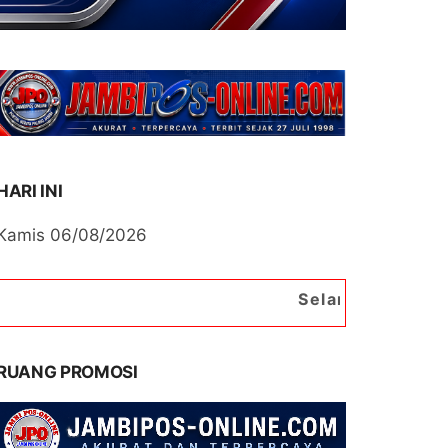
HARI INI
Kamis 06/08/2026
Selamat Datang di Portal B
RUANG PROMOSI