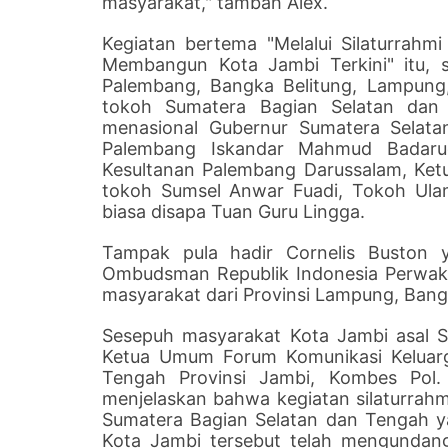
masyarakat," tambah Alex.
Kegiatan bertema "Melalui Silaturrahmi 
Membangun Kota Jambi Terkini" itu, s
Palembang, Bangka Belitung, Lampung, 
tokoh Sumatera Bagian Selatan dan 
menasional Gubernur Sumatera Selatan
Palembang Iskandar Mahmud Badarudd
Kesultanan Palembang Darussalam, Ketu
tokoh Sumsel Anwar Fuadi, Tokoh Ulam
biasa disapa Tuan Guru Lingga.
Tampak pula hadir Cornelis Buston 
Ombudsman Republik Indonesia Perwakil
masyarakat dari Provinsi Lampung, Bangk
Sesepuh masyarakat Kota Jambi asal 
Ketua Umum Forum Komunikasi Keluarg
Tengah Provinsi Jambi, Kombes Pol.
menjelaskan bahwa kegiatan silaturrahm
Sumatera Bagian Selatan dan Tengah y
Kota Jambi tersebut telah mengundan