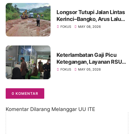
Longsor Tutupi Jalan Lintas
Kerinci–Bangko, Arus Lalu
Lintas Diberlakukan Buka
FOKUS
MAY 08, 2026
Tutup
Keterlambatan Gaji Picu
Ketegangan, Layanan RSUD
Kolonel Abundjani Bangko
FOKUS
MAY 05, 2026
Terancam Terganggu
0 KOMENTAR
Komentar Dilarang Melanggar UU ITE