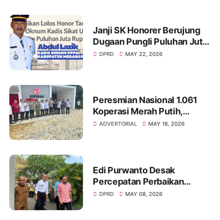
Janji SK Honorer Berujung
Dugaan Pungli Puluhan Juta,
Nama Eks Kadis Damkar
DPRD
MAY 22, 2026
Merangin Kembali Disorot
Peresmian Nasional 1.061
Koperasi Merah Putih,
Pemkab Merangin Perkuat
ADVERTORIAL
MAY 16, 2026
Semangat Ekonomi Gotong
Royong
Edi Purwanto Desak
Percepatan Perbaikan
Infrastruktur Jambi, Tujuh
DPRD
MAY 08, 2026
Jembatan Putus Akibat
Banjir Jadi Prioritas