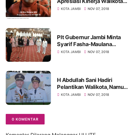
Apresiasi Kinerja Walikota
Jambi
KOTA JAMBI
NOV 07, 2018
Plt Gubernur Jambi Minta
Syarif Fasha-Maulana
Melayani Masyarakat Kota
KOTA JAMBI
NOV 07, 2018
Jambi Secara Adil
H Abdullah Sani Hadiri
Pelantikan Walikota, Namun
Ingatkan Politik Uang
KOTA JAMBI
NOV 07, 2018
Jangan Dilupakan
0 KOMENTAR
Komentar Dilarang Melanggar UU ITE