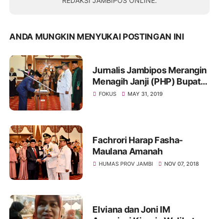
REDAKSI JAMBIPOS ONLINE.
ANDA MUNGKIN MENYUKAI POSTINGAN INI
Jurnalis Jambipos Merangin
Menagih Janji (PHP) Bupati
Merangin Al Haris
FOKUS
MAY 31, 2019
Fachrori Harap Fasha-
Maulana Amanah
HUMAS PROV JAMBI
NOV 07, 2018
Elviana dan Joni IM