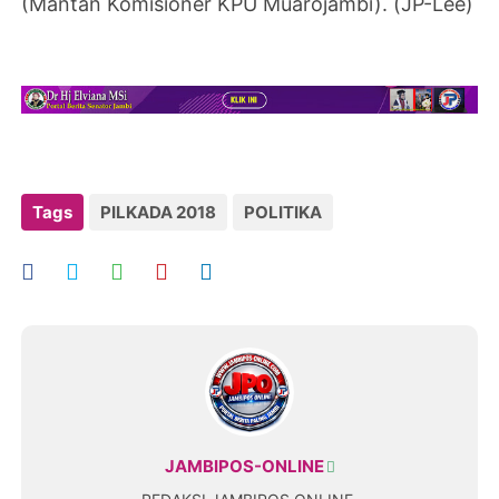
(Mantan Komisioner KPU Muarojambi). (JP-Lee)
Tags
PILKADA 2018
POLITIKA
JAMBIPOS-ONLINE