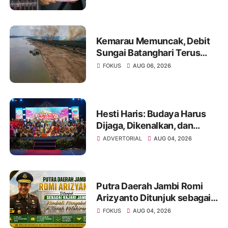
Tipu Calon Bintara dengan
Janji Kelulusan
Kemarau Memuncak, Debit
Sungai Batanghari Terus
Menyusut, Jambi Hadapi
FOKUS
AUG 06, 2026
Ancaman Krisis Air Bersih
dan Karhutla
Hesti Haris: Budaya Harus
Dijaga, Dikenalkan, dan
Diwariskan
ADVERTORIAL
AUG 04, 2026
Putra Daerah Jambi Romi
Arizyanto Ditunjuk sebagai
Kajari Jambi, Kembali
FOKUS
AUG 04, 2026
Mengabdi di Tanah Kelahiran