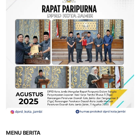
MENU BERITA