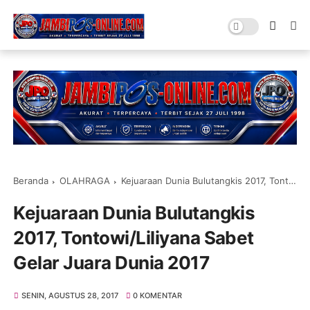
Beranda
OLAHRAGA
Kejuaraan Dunia Bulutangkis 2017, Tontowi/Liliyana Sabet Gelar Juara Dunia 2017
Kejuaraan Dunia Bulutangkis
2017, Tontowi/Liliyana Sabet
Gelar Juara Dunia 2017
SENIN, AGUSTUS 28, 2017
0 KOMENTAR