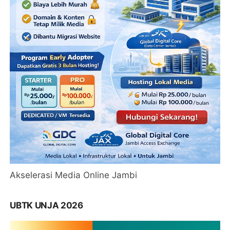
Akselerasi Media Online Jambi
UBTK UNJA 2026