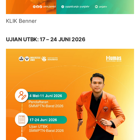
KLIK Benner
UJIAN UTBK: 17 – 24 JUNI 2026