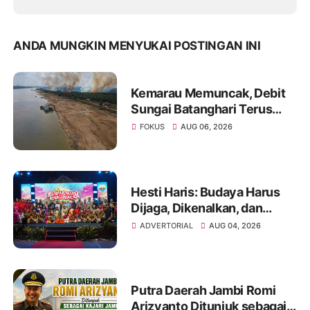
ANDA MUNGKIN MENYUKAI POSTINGAN INI
Kemarau Memuncak, Debit
Sungai Batanghari Terus
Menyusut, Jambi Hadapi
FOKUS
AUG 06, 2026
Ancaman Krisis Air Bersih
dan Karhutla
Hesti Haris: Budaya Harus
Dijaga, Dikenalkan, dan
Diwariskan
ADVERTORIAL
AUG 04, 2026
Putra Daerah Jambi Romi
Arizyanto Ditunjuk sebagai