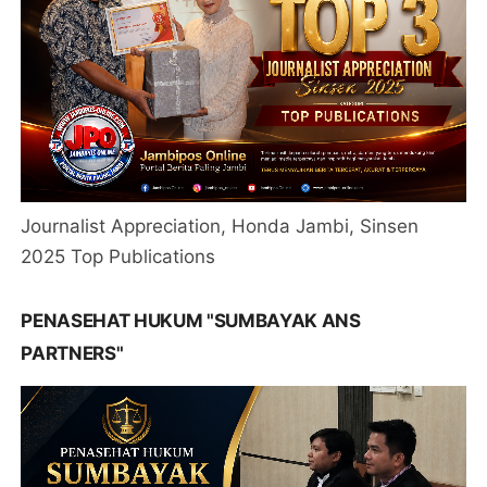
Journalist Appreciation, Honda Jambi, Sinsen
2025 Top Publications
PENASEHAT HUKUM "SUMBAYAK ANS
PARTNERS"