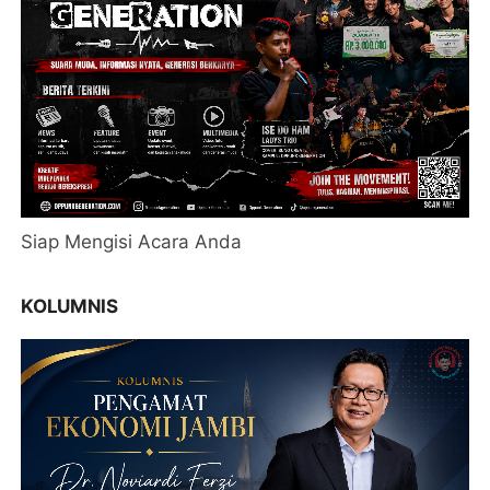
Siap Mengisi Acara Anda
KOLUMNIS