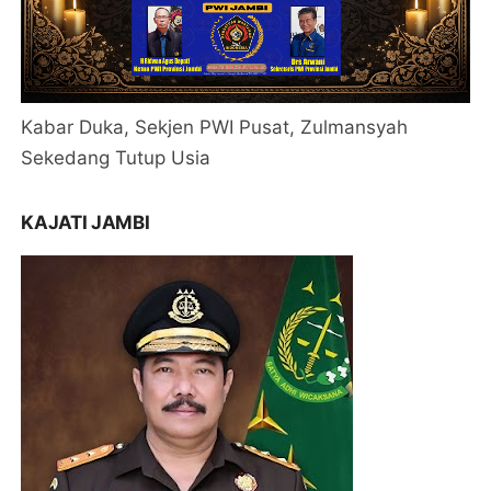
Kabar Duka, Sekjen PWI Pusat, Zulmansyah
Sekedang Tutup Usia
KAJATI JAMBI