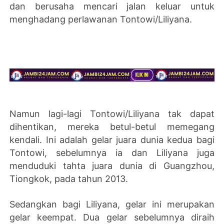
dan berusaha mencari jalan keluar untuk
menghadang perlawanan Tontowi/Liliyana.
Namun lagi-lagi Tontowi/Liliyana tak dapat
dihentikan, mereka betul-betul memegang
kendali. Ini adalah gelar juara dunia kedua bagi
Tontowi, sebelumnya ia dan Liliyana juga
menduduki tahta juara dunia di Guangzhou,
Tiongkok, pada tahun 2013.
Sedangkan bagi Liliyana, gelar ini merupakan
gelar keempat. Dua gelar sebelumnya diraih