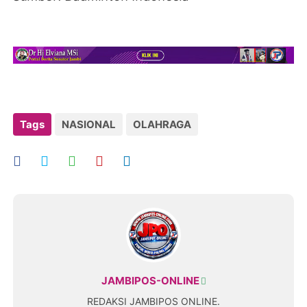
Tags
NASIONAL
OLAHRAGA
JAMBIPOS-ONLINE
REDAKSI JAMBIPOS ONLINE.