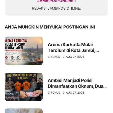
JAMBIPOS-ONLINE
REDAKSI JAMBIPOS ONLINE.
ANDA MUNGKIN MENYUKAI POSTINGAN INI
Aroma Karhutla Mulai
Tercium di Kota Jambi,
Warga Diminta Waspada
FOKUS
AUG 07, 2026
Hadapi Puncak Kemarau
Ambisi Menjadi Polisi
Dimanfaatkan Oknum, Dua
Anggota Polda Jambi Diduga
FOKUS
AUG 07, 2026
Tipu Calon Bintara dengan
Janji Kelulusan