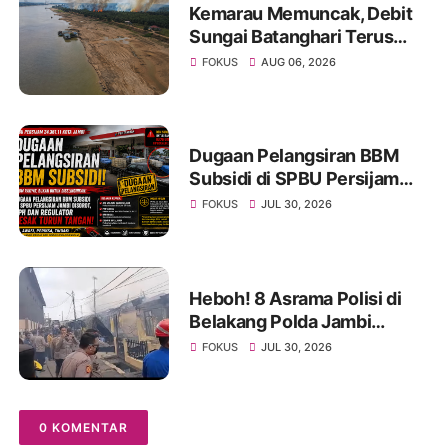
Kemarau Memuncak, Debit
Sungai Batanghari Terus
Menyusut, Jambi Hadapi
FOKUS
AUG 06, 2026
Ancaman Krisis Air Bersih
dan Karhutla
Dugaan Pelangsiran BBM
Subsidi di SPBU Persijam
Jambi Disorot, APH dan
FOKUS
JUL 30, 2026
Regulator Didesak Turun
Tangan
Heboh! 8 Asrama Polisi di
Belakang Polda Jambi
Hangus Terbakar, Api
FOKUS
JUL 30, 2026
Mengamuk Siang Hari
0 KOMENTAR