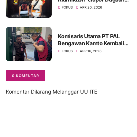
Korupsi Proyek IT Bank 9
FOKUS
APR 20, 2026
Jambi
Komisaris Utama PT PAL
Bengawan Kamto Kembali
Ditahan, Status Berubah dari
FOKUS
APR 16, 2026
Tahanan Kota ke Rutan
0 KOMENTAR
Komentar Dilarang Melanggar UU ITE