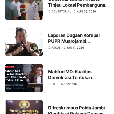
Tinjau Lokasi Pembangunan
Sekolah Rakyat dan Lokasi
ADVERTORIAL
AUG 05, 2026
Pembangunan BTN Bungo
Green City
Laporan Dugaan Korupsi
PUPR Muarojambi
Dilimpahkan, Muncul
FOKUS
JUN 11, 2026
Perdebatan Soal Peran
Kejati dalam Menangani
Aduan Publik
Mahfud MD: Kualitas
Demokrasi Tentukan
Karakter Produk Hukum
FO
APR 22, 2026
Ditreskrimsus Polda Jambi
Klarifikasi Pelapor Dugaan