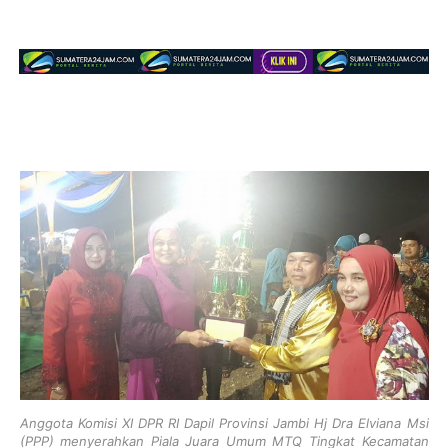
Anggota Komisi XI DPR RI Dapil Provinsi Jambi Hj Dra Elviana Msi
(PPP) menyerahkan Piala Juara Umum MTQ Tingkat Kecamatan