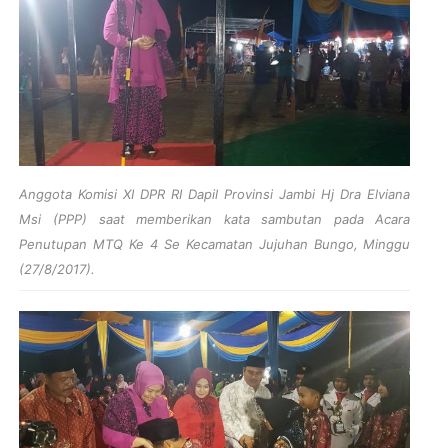
Anggota Komisi XI DPR RI Dapil Provinsi Jambi Hj Dra Elviana
Msi (PPP) saat memberikan kata sambutan pada Acara
Penutupan MTQ Ke 4 Se Kecamatan Jujuhan Bungo, Minggu
(27/8/2017).