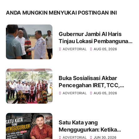
ANDA MUNGKIN MENYUKAI POSTINGAN INI
Gubernur Jambi Al Haris
Tinjau Lokasi Pembangunan
Sekolah Rakyat dan Lokasi
ADVERTORIAL
AUG 05, 2026
Pembangunan BTN Bungo
Green City
Buka Sosialisasi Akbar
Pencegahan IRET, TCC,
Perundungan, dan Bahaya
ADVERTORIAL
AUG 05, 2026
Narkoba di Bungo
Satu Kata yang
Menggugurkan: Ketika
Pengalaman Jembatan
ADVERTORIAL
JUN 30, 2026