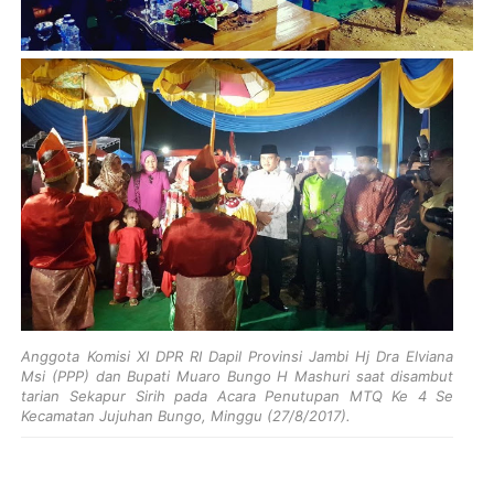
Anggota Komisi XI DPR RI Dapil Provinsi Jambi Hj Dra Elviana
Msi (PPP) dan Bupati Muaro Bungo H Mashuri saat disambut
tarian Sekapur Sirih pada Acara Penutupan MTQ Ke 4 Se
Kecamatan Jujuhan Bungo, Minggu (27/8/2017).