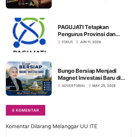
Dianggap Tak Relevan untuk
Proyek Jalan di Bungo
PAGUJATI Tetapkan
Pengurus Provinsi dan
Perwakilan Kabupaten Kota
FOKUS
JUN 11, 2026
Se Provinsi Jambi Periode
2026–2029
Bungo Bersiap Menjadi
Magnet Investasi Baru di
Provinsi Jambi
ADVERTORIAL
MAY 25, 2026
0 KOMENTAR
Komentar Dilarang Melanggar UU ITE