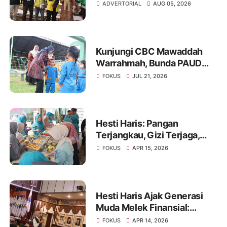
Literasi Keuangan dan
ADVERTORIAL
AUG 05, 2026
Budaya Kelola Sampah dari
Rumah
Kunjungi CBC Mawaddah
Warrahmah, Bunda PAUD
Hesti Haris Tegaskan
FOKUS
JUL 21, 2026
Komitmen Tingkatkan
Edukasi Pemahaman
Disleksia
Hesti Haris: Pangan
Terjangkau, Gizi Terjaga,
Inflasi Terkendali
FOKUS
APR 15, 2026
Hesti Haris Ajak Generasi
Muda Melek Finansial:
Investasi Cerdas, Tolak
FOKUS
APR 14, 2026