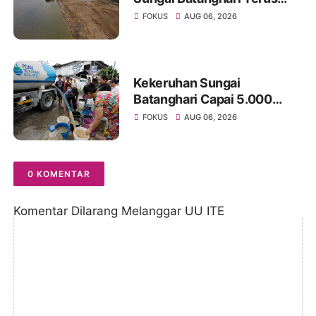
Menyusut, Jambi Hadapi
FOKUS
AUG 06, 2026
Ancaman Krisis Air Bersih
dan Karhutla
Kekeruhan Sungai
Batanghari Capai 5.000
NTU, Distribusi Air PDAM
FOKUS
AUG 06, 2026
Tirta Mayang di Sejumlah
Wilayah Terganggu
0 KOMENTAR
Komentar Dilarang Melanggar UU ITE