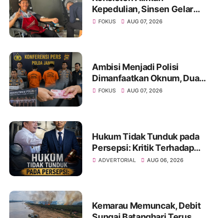
Kepedulian, Sinsen Gelar
Donor Darah ke-23 dalam
FOKUS
AUG 07, 2026
Perayaan Anniversary
Sinsen
Ambisi Menjadi Polisi
Dimanfaatkan Oknum, Dua
Anggota Polda Jambi Diduga
FOKUS
AUG 07, 2026
Tipu Calon Bintara dengan
Janji Kelulusan
Hukum Tidak Tunduk pada
Persepsi: Kritik Terhadap
Monopoli Kebenaran oleh
ADVERTORIAL
AUG 06, 2026
Media dan Aktivis
Kemarau Memuncak, Debit
Sungai Batanghari Terus