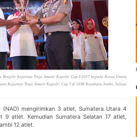
a Bergilir Kejurnas Tinju Amatir Kapolri Cup I-2017 kepada Ketua Umum
aan Kejurnas Tinju Amatir Kapolri Cup I di GOR Kotabaru Jambi, Selasa
 (NAD) mengirimkan 3 atlet, Sumatera Utara 4
at 9 atlet. Kemudian Sumatera Selatan 17 atlet,
ambi 12 atlet.