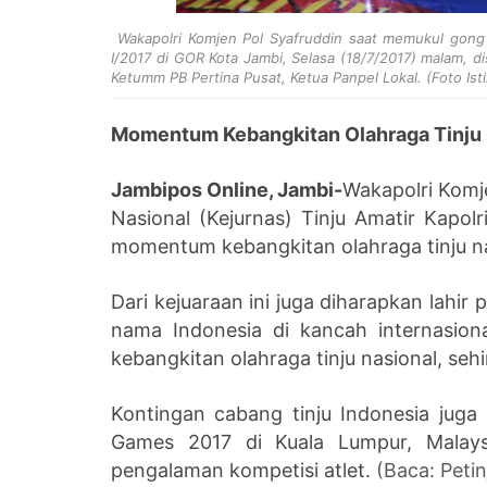
Wakapolri Komjen Pol Syafruddin saat memukul gong t
I/2017 di GOR Kota Jambi, Selasa (18/7/2017) malam, 
Ketumm PB Pertina Pusat, Ketua Panpel Lokal. (Foto Is
Momentum Kebangkitan Olahraga Tinju
Jambipos Online, Jambi-
Wakapolri Komj
Nasional (Kejurnas) Tinju Amatir Kapolr
momentum kebangkitan olahraga tinju n
Dari kejuaraan ini juga diharapkan lahi
nama Indonesia di kancah internasion
kebangkitan olahraga tinju nasional, seh
Kontingan cabang tinju Indonesia jug
Games 2017 di Kuala Lumpur, Malays
pengalaman kompetisi atlet.
(Baca: Peti