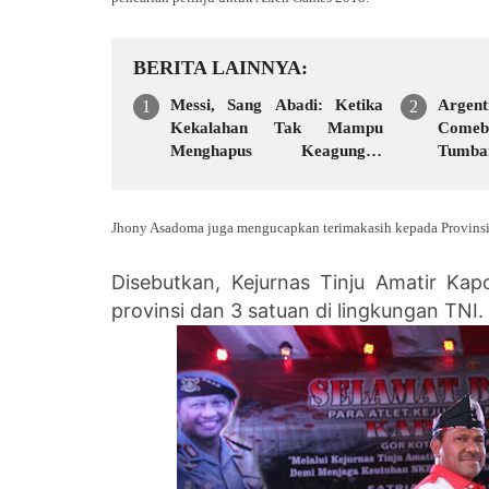
BERITA LAINNYA
Messi, Sang Abadi: Ketika
Argen
Kekalahan Tak Mampu
Comeb
Menghapus Keagungan
Tumba
Seorang Legenda Sepakbola
Menit 
Dunia
Jhony Asadoma juga mengucapkan terimakasih kepada Provinsi 
Disebutkan, Kejurnas Tinju Amatir Kapol
provinsi dan 3 satuan di lingkungan TNI.