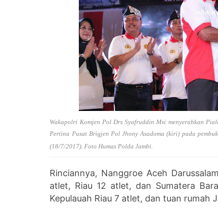
Wakapolri Komjen Pol Drs Syafruddin Msi menyerahkan Pial
Pertina Pusat Brigjen Pol
Jhony Asadoma (kiri) pada pembuk
(18/7/2017). Foto Humas Polda Jambi.
Rinciannya, Nanggroe Aceh Darussalam
atlet, Riau 12 atlet, dan Sumatera Bar
Kepulauah Riau 7 atlet, dan tuan rumah J