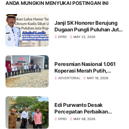
ANDA MUNGKIN MENYUKAI POSTINGAN INI
Janji SK Honorer Berujung
Dugaan Pungli Puluhan Juta,
Nama Eks Kadis Damkar
DPRD
MAY 22, 2026
Merangin Kembali Disorot
Peresmian Nasional 1.061
Koperasi Merah Putih,
Pemkab Merangin Perkuat
ADVERTORIAL
MAY 16, 2026
Semangat Ekonomi Gotong
Royong
Edi Purwanto Desak
Percepatan Perbaikan
Infrastruktur Jambi, Tujuh
DPRD
MAY 08, 2026
Jembatan Putus Akibat