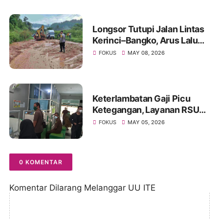
Banjir Jadi Prioritas
Longsor Tutupi Jalan Lintas
Kerinci–Bangko, Arus Lalu
Lintas Diberlakukan Buka
FOKUS
MAY 08, 2026
Tutup
Keterlambatan Gaji Picu
Ketegangan, Layanan RSUD
Kolonel Abundjani Bangko
FOKUS
MAY 05, 2026
Terancam Terganggu
0 KOMENTAR
Komentar Dilarang Melanggar UU ITE