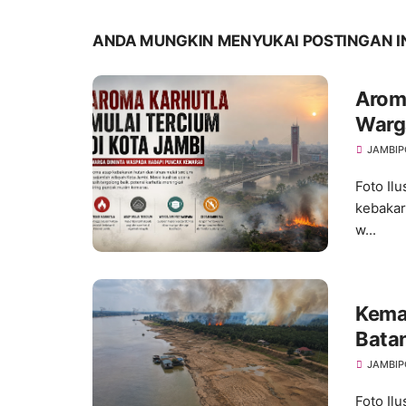
ANDA MUNGKIN MENYUKAI POSTINGAN I
Aroma
Warg
Kema
JAMBIP
Foto Il
kebakar
w...
Kema
Bata
Ancam
JAMBIP
Foto Ilu