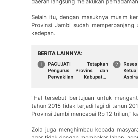
daerah langsung melakukan pemadaman d
Selain itu, dengan masuknya musim kem
Provinsi Jambi sudah memperpanjang st
kedepan.
BERITA LAINNYA
PAGUJATI Tetapkan
Reses 
Pengurus Provinsi dan
Ketua
Perwakilan Kabupaten
Aspir
Kota Se Provinsi Jambi
Hingg
Periode 2026–2029
“Hal tersebut bertujuan untuk mengant
tahun 2015 tidak terjadi lagi di tahun 2
Provinsi Jambi mencapai Rp 12 triliun,” 
Zola juga menghimbau kepada masyara
agar tidak dengan membakar lahan, agar 