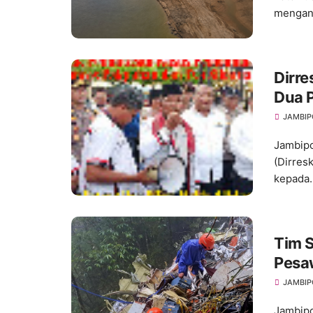
menganc
Dirr
Dua P
Ungk
JAMBIP
Pakp
Jambipo
(Dirres
kepada..
Tim 
Pesa
Bulu
JAMBIP
Jambipo