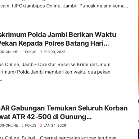
am. (JPO)Jambipos Online, Jambi- Puncak musim kema...
eskrimum Polda Jambi Berikan Waktu
ekan Kepada Polres Batang Hari
ap Kasus Pembunuhan Pasutri Erlances
OS-ONLINE
FOKUS
FEB 09, 2026
ahan dan Eva Sibatuara
s Online, Jambi- Direktur Reserse Kriminal Umum
krimum) Polda Jambi memberikan waktu dua pekan
.
SAR Gabungan Temukan Seluruh Korban
wat ATR 42-500 di Gunung
saraung
OS-ONLINE
FOKUS
JAN 24, 2026
s Online, Sulsel - Operasi pencarian korban jatuhnya