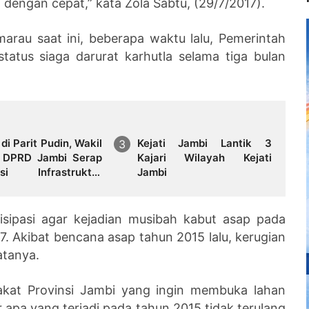
engan cepat,” kata Zola Sabtu, (29/7/2017).
arau saat ini, beberapa waktu lalu, Pemerintah
atus siaga darurat karhutla selama tiga bulan
di Parit Pudin, Wakil
Kejati Jambi Lantik 3
 DPRD Jambi Serap
Kajari Wilayah Kejati
asi Infrastruktur
Jambi
a Ekonomi Warga
isipasi agar kejadian musibah kabut asap pada
017. Akibat bencana asap tahun 2015 lalu, kerugian
katanya.
kat Provinsi Jambi yang ingin membuka lahan
apa yang terjadi pada tahun 2015 tidak terulang