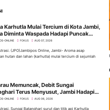
NI
 Karhutla Mulai Tercium di Kota Jambi,
a Diminta Waspada Hadapi Puncak
rau
OS-ONLINE
FOKUS
AUG 07, 2026
ustrasi. (JPO)Jambipos Online, Jambi- Aroma asap
an hutan dan lahan (karhutla) mulai tercium di sejumlah
rau Memuncak, Debit Sungai
nghari Terus Menyusut, Jambi Hadapi
an Krisis Air Bersih dan Karhutla
OS-ONLINE
FOKUS
AUG 06, 2026
strasi. Sungai Batanghari surut dan titik api Karhutla