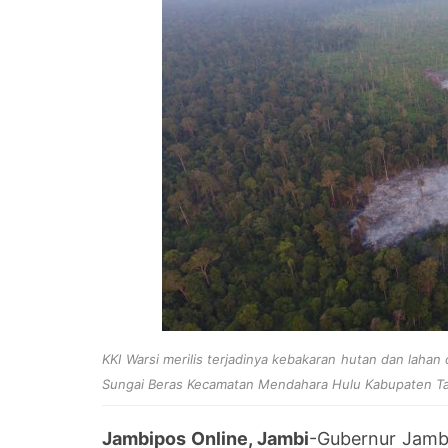
KKI Warsi merilis terjadinya kebakaran hutan dan laha
Sungai Beras Kecamatan Mendahara Hulu Kabupaten Ta
Jambipos Online, Jambi
-Gubernur Jambi