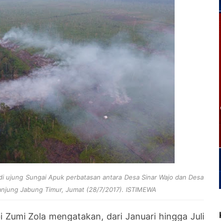
n di ujung Sungai Apuk perbatasan antara Desa Sinar Wajo dan Desa
njung Jabung Timur, Jumat (28/7/2017). ISTIMEWA
 Zumi Zola mengatakan, dari Januari hingga Juli