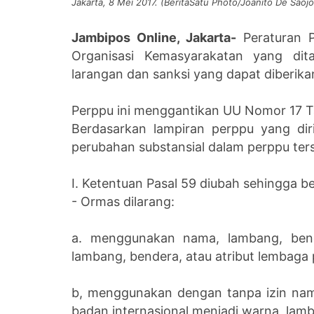
Jakarta, 8 Mei 2017. (BeritaSatu Photo/Joanito De Saoj
Jambipos Online, Jakarta-
Peraturan 
Organisasi Kemasyarakatan yang dit
larangan dan sanksi yang dapat diberik
Perppu ini menggantikan UU Nomor 17 
Berdasarkan lampiran perppu yang diri
perubahan substansial dalam perppu ters
I. Ketentuan Pasal 59 diubah sehingga be
- Ormas dilarang:
a. menggunakan nama, lambang, bend
lambang, bendera, atau atribut lembaga
b, menggunakan dengan tanpa izin nam
badan internasional menjadi warna, lam