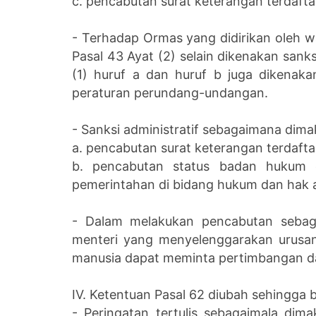
c. pencabutan surat keterangan terdaft
- Terhadap Ormas yang didirikan oleh 
Pasal 43 Ayat (2) selain dikenakan sank
(1) huruf a dan huruf b juga dikenaka
peraturan perundang-undangan.
- Sanksi administratif sebagaimana dima
a. pencabutan surat keterangan terdaftar
b. pencabutan status badan hukum 
pemerintahan di bidang hukum dan hak a
- Dalam melakukan pencabutan sebag
menteri yang menyelenggarakan urusa
manusia dapat meminta pertimbangan dari
IV. Ketentuan Pasal 62 diubah sehingga b
- Peringatan tertulis sebagaimala dima