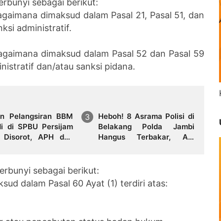
erbunyi sebagai berikut:
gaimana dimaksud dalam Pasal 21, Pasal 51, dan
nksi administratif.
agaimana dimaksud dalam Pasal 52 dan Pasal 59
inistratif dan/atau sanksi pidana.
n Pelangsiran BBM
Heboh! 8 Asrama Polisi di
di di SPBU Persijam
Belakang Polda Jambi
 Disorot, APH dan
Hangus Terbakar, Api
ator Didesak Turun
Mengamuk Siang Hari
n
erbunyi sebagai berikut:
sud dalam Pasal 60 Ayat (1) terdiri atas: