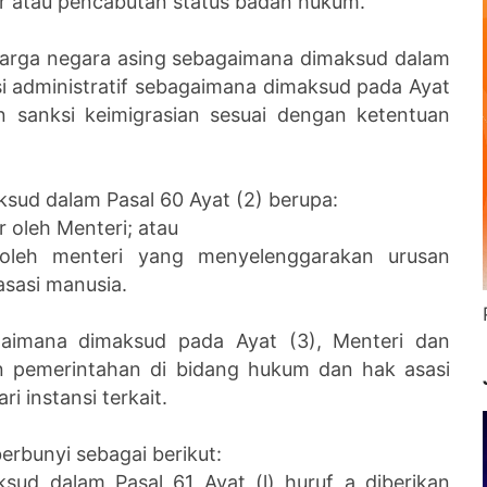
ar atau pencabutan status badan hukum.
warga negara asing sebagaimana dimaksud dalam
si administratif sebagaimana dimaksud pada Ayat
n sanksi keimigrasian sesuai dengan ketentuan
ksud dalam Pasal 60 Ayat (2) berupa:
 oleh Menteri; atau
oleh menteri yang menyelenggarakan urusan
sasi manusia.
aimana dimaksud pada Ayat (3), Menteri dan
n pemerintahan di bidang hukum dan hak asasi
 instansi terkait.
erbunyi sebagai berikut:
ksud dalam Pasal 61 Ayat (l) huruf a diberikan