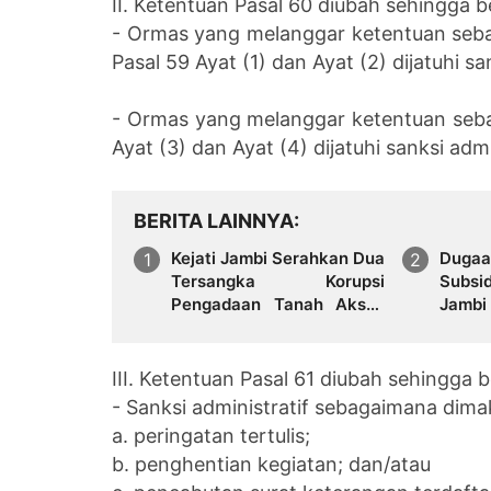
II. Ketentuan Pasal 60 diubah sehingga b
- Ormas yang melanggar ketentuan seba
Pasal 59 Ayat (1) dan Ayat (2) dijatuhi sa
- Ormas yang melanggar ketentuan seb
Ayat (3) dan Ayat (4) dijatuhi sanksi adm
BERITA LAINNYA
Kejati Jambi Serahkan Dua
Dugaa
Tersangka Korupsi
Subsi
Pengadaan Tanah Akses
Jambi
Pelabuhan Ujung Jabung
Regul
Ke Penuntut Umum
Tanga
III. Ketentuan Pasal 61 diubah sehingga b
- Sanksi administratif sebagaimana dimak
a. peringatan tertulis;
b. penghentian kegiatan; dan/atau