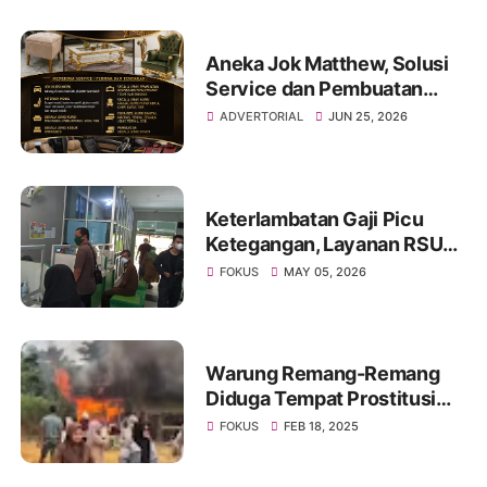
Aneka Jok Matthew, Solusi
Service dan Pembuatan
Sofa hingga Interior Mobil di
ADVERTORIAL
JUN 25, 2026
Kota Jambi
Keterlambatan Gaji Picu
Ketegangan, Layanan RSUD
Kolonel Abundjani Bangko
FOKUS
MAY 05, 2026
Terancam Terganggu
Warung Remang-Remang
Diduga Tempat Prostitusi
Dibongkar Paksa Oleh
FOKUS
FEB 18, 2025
Warga Muarojambi