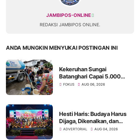
JAMBIPOS-ONLINE
REDAKSI JAMBIPOS ONLINE.
ANDA MUNGKIN MENYUKAI POSTINGAN INI
Kekeruhan Sungai
Batanghari Capai 5.000
NTU, Distribusi Air PDAM
FOKUS
AUG 06, 2026
Tirta Mayang di Sejumlah
Wilayah Terganggu
Hesti Haris: Budaya Harus
Dijaga, Dikenalkan, dan
Diwariskan
ADVERTORIAL
AUG 04, 2026