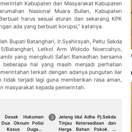
emerintah Kabupaten dan Masyarakat Kabupaten
Perumahan Nasional Muara Bulian, Kabupaten
“Berbuat harus sesuai aturan dan sekarang KPK
angan ada yang berbuat korupsi,” katanya.
leh Bupati Batanghari, Ir.Syahirsyah, Peltu Sekda
415/Batanghari, Letkol Arm Widodo Noercahyo,
i Jambi yang mengikuti Safari Ramadhan bersama
 beberapa hal yang masih menjadi perhatian
emerintahan terkait dengan adanya pungutan liar
n tidak terjadi lagi guna memberikan rasa aman,
n masyarakat kepada pemerintah.
ik Desak Hukuman
Jelang Idul Adha Pj.Sekda
 Dua Oknum Polisi
Tinjau Ketersediaan dan
m Kasus Dugaan
Harga Bahan Pokok di