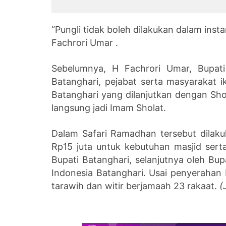
dari Tahanan Kota ke
Peme
Rutan
Jambi
“Pungli tidak boleh dilakukan dalam inst
Fachrori Umar .
Sebelumnya, H Fachrori Umar, Bupati
Batanghari, pejabat serta masyarakat 
Batanghari yang dilanjutkan dengan Sh
langsung jadi Imam Sholat.
Dalam Safari Ramadhan tersebut dila
Rp15 juta untuk kebutuhan masjid ser
Bupati Batanghari, selanjutnya oleh Bu
Indonesia Batanghari. Usai penyerahan 
tarawih dan witir berjamaah 23 rakaat.
(