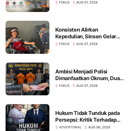
Warga Diminta Waspada
FOKUS
AUG 07, 2026
Hadapi Puncak Kemarau
Konsisten Alirkan
Kepedulian, Sinsen Gelar
Donor Darah ke-23 dalam
FOKUS
AUG 07, 2026
Perayaan Anniversary
Sinsen
Ambisi Menjadi Polisi
Dimanfaatkan Oknum, Dua
Anggota Polda Jambi Diduga
FOKUS
AUG 07, 2026
Tipu Calon Bintara dengan
Janji Kelulusan
Hukum Tidak Tunduk pada
Persepsi: Kritik Terhadap
Monopoli Kebenaran oleh
ADVERTORIAL
AUG 06, 2026