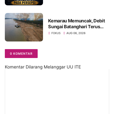
Media dan Aktivis
Kemarau Memuncak, Debit
Sungai Batanghari Terus
Menyusut, Jambi Hadapi
FOKUS
AUG 06, 2026
Ancaman Krisis Air Bersih
dan Karhutla
0 KOMENTAR
Komentar Dilarang Melanggar UU ITE