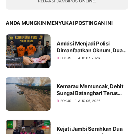
REDAKSI JAMBIPOS ONLINE.
ANDA MUNGKIN MENYUKAI POSTINGAN INI
Ambisi Menjadi Polisi
Dimanfaatkan Oknum, Dua
Anggota Polda Jambi Diduga
FOKUS
AUG 07, 2026
Tipu Calon Bintara dengan
Janji Kelulusan
Kemarau Memuncak, Debit
Sungai Batanghari Terus
Menyusut, Jambi Hadapi
FOKUS
AUG 06, 2026
Ancaman Krisis Air Bersih
dan Karhutla
Kejati Jambi Serahkan Dua