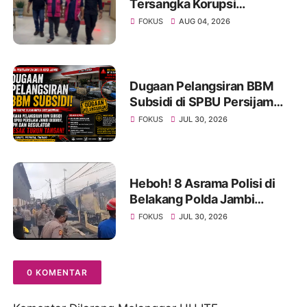
Tersangka Korupsi
Pengadaan Tanah Akses
FOKUS
AUG 04, 2026
Pelabuhan Ujung Jabung Ke
Penuntut Umum
Dugaan Pelangsiran BBM
Subsidi di SPBU Persijam
Jambi Disorot, APH dan
FOKUS
JUL 30, 2026
Regulator Didesak Turun
Tangan
Heboh! 8 Asrama Polisi di
Belakang Polda Jambi
Hangus Terbakar, Api
FOKUS
JUL 30, 2026
Mengamuk Siang Hari
0 KOMENTAR